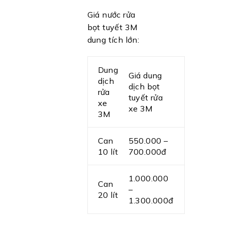
Giá nước rửa
bọt tuyết 3M
dung tích lớn:
Dung
Giá dung
dịch
dịch bọt
rửa
tuyết rửa
xe
xe 3M
3M
Can
550.000 –
10 lít
700.000đ
1.000.000
Can
–
20 lít
1.300.000đ