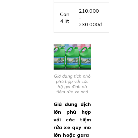
210.000
Can
–
4 lít
230.000đ
Giá dung tích nhỏ
phù hợp với các
hộ gia đình và
tiệm rửa xe nhỏ
G
iá dung dịch
lớn phù hợp
với các tiệm
rửa xe quy mô
lớn hoặc gara