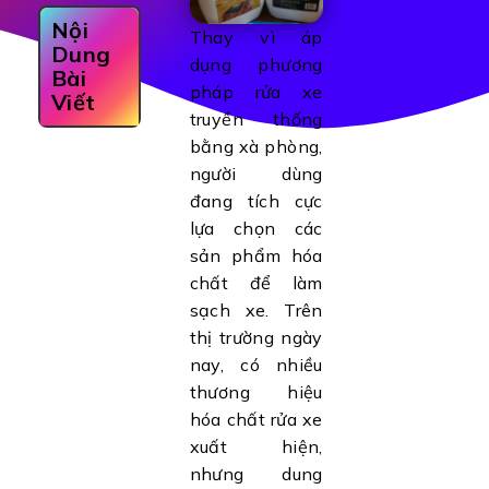
Nội
Thay vì áp
Dung
dụng phương
Bài
pháp rửa xe
Viết
truyền thống
bằng xà phòng,
người dùng
đang tích cực
lựa chọn các
sản phẩm hóa
chất để làm
sạch xe. Trên
thị trường ngày
nay, có nhiều
thương hiệu
hóa chất rửa xe
xuất hiện,
nhưng dung