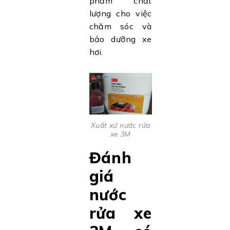
phẩm chất
lượng cho việc
chăm sóc và
bảo dưỡng xe
hơi.
Xuất xứ nước rửa
xe 3M
Đánh
giá
nước
rửa xe