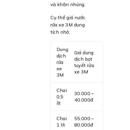
và khăn nhúng.
Cụ thể giá nước
rửa xe 3M dung
tích nhỏ:
Dung
Giá dung
dịch
dịch bọt
rửa
tuyết rửa
xe
xe 3M
3M
Chai
30.000 –
0,5
40.000đ
lít
Chai
55.000 –
1 lít
80.000đ