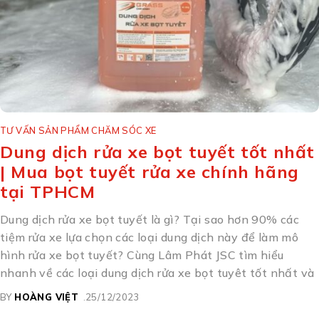
TƯ VẤN SẢN PHẨM CHĂM SÓC XE
Dung dịch rửa xe bọt tuyết tốt nhất
| Mua bọt tuyết rửa xe chính hãng
tại TPHCM
Dung dịch rửa xe bọt tuyết là gì? Tại sao hơn 90% các
tiệm rửa xe lựa chọn các loại dung dịch này để làm mô
hình rửa xe bọt tuyết? Cùng Lâm Phát JSC tìm hiểu
nhanh về các loại dung dịch rửa xe bọt tuyêt tốt nhất và
BY
HOÀNG VIỆT
25/12/2023