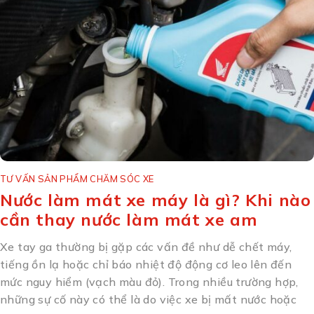
TƯ VẤN SẢN PHẨM CHĂM SÓC XE
Nước làm mát xe máy là gì? Khi nào
cần thay nước làm mát xe am
Xe tay ga thường bị gặp các vấn đề như dễ chết máy,
tiếng ồn lạ hoặc chỉ báo nhiệt độ động cơ leo lên đến
mức nguy hiểm (vạch màu đỏ). Trong nhiều trường hợp,
những sự cố này có thể là do việc xe bị mất nước hoặc