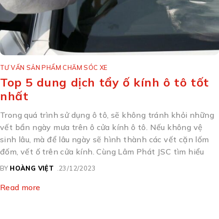
TƯ VẤN SẢN PHẨM CHĂM SÓC XE
Top 5 dung dịch tẩy ố kính ô tô tốt
nhất
Trong quá trình sử dụng ô tô, sẽ không tránh khỏi những
vết bẩn ngày mưa trên ô cửa kính ô tô. Nếu không vệ
sinh lâu, mà để lâu ngày sẽ hình thành các vết cặn lốm
đốm, vết ố trên cửa kính. Cùng Lâm Phát JSC tìm hiểu
BY
HOÀNG VIỆT
23/12/2023
Read more