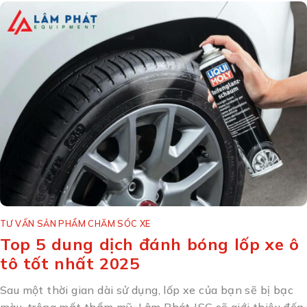
TƯ VẤN SẢN PHẨM CHĂM SÓC XE
Top 5 dung dịch đánh bóng lốp xe ô
tô tốt nhất 2025
Sau một thời gian dài sử dụng, lốp xe của bạn sẽ bị bạc
màu, trông mất thẩm mỹ. Lâm Phát JSC sẽ giới thiệu đến