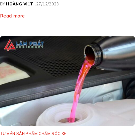
BY
HOÀNG VIỆT
27/12/2023
Read more
TƯ VẤN SẢN PHẨM CHĂM SÓC XE