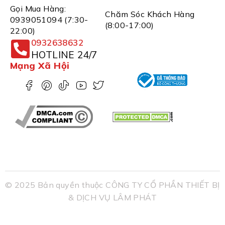
Gọi Mua Hàng:
Chăm Sóc Khách Hàng
0939051094 (7:30-
(8:00-17:00)
22:00)
0932638632
HOTLINE 24/7
Mạng Xã Hội
© 2025 Bản quyền thuộc CÔNG TY CỔ PHẦN THIẾT BỊ
& DỊCH VỤ LÂM PHÁT