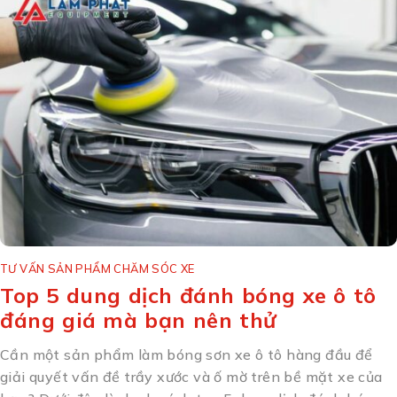
TƯ VẤN SẢN PHẨM CHĂM SÓC XE
Top 5 dung dịch đánh bóng xe ô tô
đáng giá mà bạn nên thử
Cần một sản phẩm làm bóng sơn xe ô tô hàng đầu để
giải quyết vấn đề trầy xước và ố mờ trên bề mặt xe của