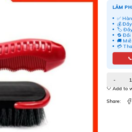
LÂM PH
✅ Hàn
💰 Đầy
🏷️ Đầ
🔁 Đổi
🚚 Miễ
💳 Th

Add to w
Share: