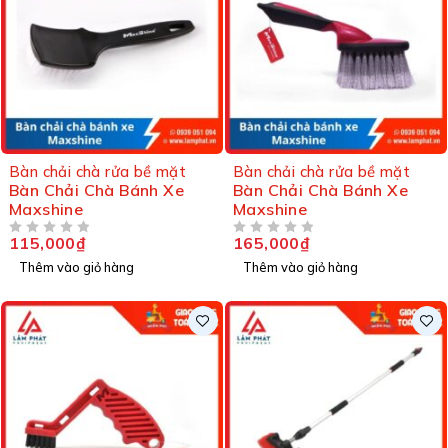
Bàn chải chà rửa bề mặt
Bàn chải chà rửa bề mặt
Bàn Chải Chà Bánh Xe
Bàn Chải Chà Bánh Xe
Maxshine
Maxshine
115,000
₫
165,000
₫
ĐƯỢC XẾP HẠNG
5 SAO
ĐƯỢC XẾP HẠNG
5 SAO
Thêm vào giỏ hàng
Thêm vào giỏ hàng