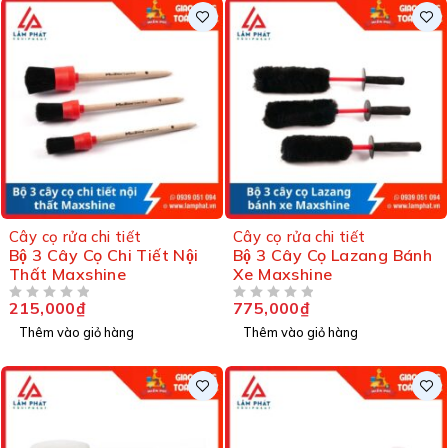
Cây cọ rửa chi tiết
Cây cọ rửa chi tiết
Bộ 3 Cây Cọ Chi Tiết Nội
Bộ 3 Cây Cọ Lazang Bánh
Thất Maxshine
Xe Maxshine
215,000
₫
775,000
₫
ĐƯỢC XẾP HẠNG
5 SAO
ĐƯỢC XẾP HẠNG
5 SAO
Thêm vào giỏ hàng
Thêm vào giỏ hàng