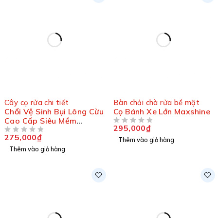
Cây cọ rửa chi tiết
Bàn chải chà rửa bề mặt
Chổi Vệ Sinh Bụi Lông Cừu
Cọ Bánh Xe Lớn Maxshine
Cao Cấp Siêu Mềm
295,000
₫
ĐƯỢC XẾP HẠNG
5 SAO
Maxshine 704605
275,000
₫
ĐƯỢC XẾP HẠNG
5 SAO
Thêm vào giỏ hàng
Thêm vào giỏ hàng