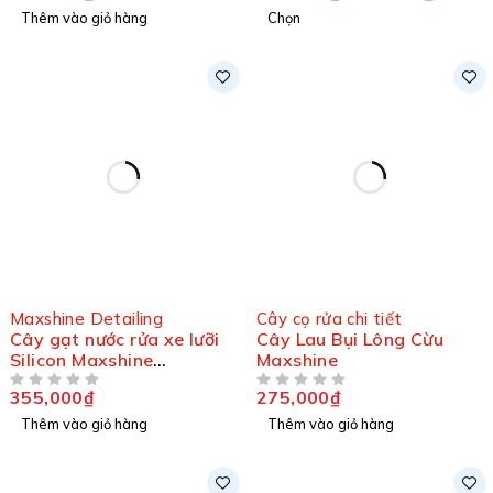
Thêm vào giỏ hàng
Chọn
Maxshine Detailing
Cây cọ rửa chi tiết
Cây gạt nước rửa xe lưỡi
Cây Lau Bụi Lông Cừu
Silicon Maxshine
Maxshine
7011022
355,000
₫
275,000
₫
ĐƯỢC XẾP HẠNG
5 SAO
ĐƯỢC XẾP HẠNG
5 SAO
Thêm vào giỏ hàng
Thêm vào giỏ hàng