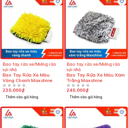
Bao tay rửa xe/Miếng rửa
Bao tay rửa xe/Miếng rửa
sợi nhỏ
sợi nhỏ
Bao Tay Rửa Xe Màu
Bao Tay Rửa Xe Màu Xám
Vàng Chanh Maxshine
Trắng Maxshine
230,000
₫
240,000
₫
ĐƯỢC XẾP HẠNG
5 SAO
ĐƯỢC XẾP HẠNG
5 SAO
Thêm vào giỏ hàng
Thêm vào giỏ hàng