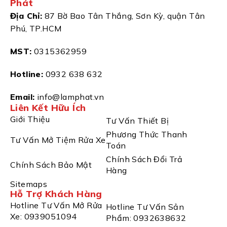
Phát
Địa Chỉ:
87 Bờ Bao Tân Thắng, Sơn Kỳ, quận Tân
Phú, TP.HCM
MST:
0315362959
Hotline:
0932 638 632
Email:
info@lamphat.vn
Liên Kết Hữu Ích
Giới Thiệu
Tư Vấn Thiết Bị
Phương Thức Thanh
Tư Vấn Mở Tiệm Rửa Xe
Toán
Chính Sách Đổi Trả
Chính Sách Bảo Mật
Hàng
Sitemaps
Hỗ Trợ Khách Hàng
Hotline Tư Vấn Mở Rửa
Hotline Tư Vấn Sản
Xe: 0939051094
Phẩm: 0932638632