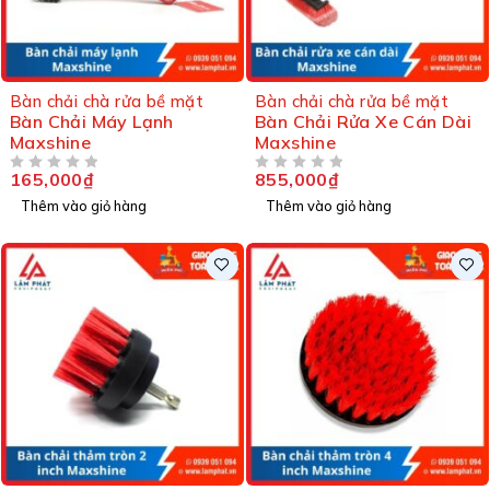
Bàn chải chà rửa bề mặt
Bàn chải chà rửa bề mặt
Bàn Chải Máy Lạnh
Bàn Chải Rửa Xe Cán Dài
Maxshine
Maxshine
165,000
₫
855,000
₫
ĐƯỢC XẾP HẠNG
5 SAO
ĐƯỢC XẾP HẠNG
5 SAO
Thêm vào giỏ hàng
Thêm vào giỏ hàng