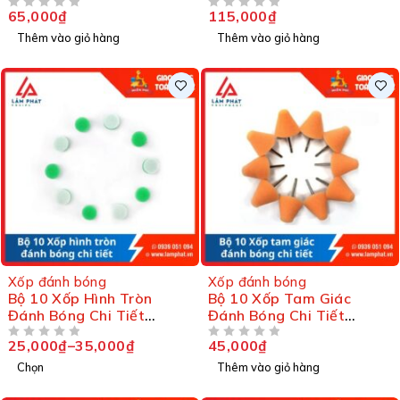
chăm sóc vệ sinh ô tô, xe
65,000
₫
115,000
₫
ĐƯỢC XẾP HẠNG
5 SAO
ĐƯỢC XẾP HẠNG
5 SAO
máy
Thêm vào giỏ hàng
Thêm vào giỏ hàng
Xốp đánh bóng
Xốp đánh bóng
Bộ 10 Xốp Hình Tròn
Bộ 10 Xốp Tam Giác
Đánh Bóng Chi Tiết
Đánh Bóng Chi Tiết
Maxshine
Maxshine
25,000
₫
–
35,000
₫
45,000
₫
ĐƯỢC XẾP HẠNG
5 SAO
ĐƯỢC XẾP HẠNG
5 SAO
Chọn
Thêm vào giỏ hàng