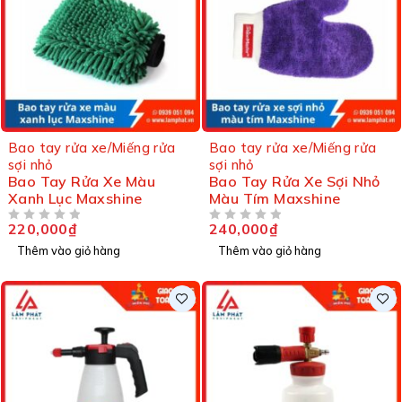
Bao tay rửa xe/Miếng rửa
Bao tay rửa xe/Miếng rửa
sợi nhỏ
sợi nhỏ
Bao Tay Rửa Xe Màu
Bao Tay Rửa Xe Sợi Nhỏ
Xanh Lục Maxshine
Màu Tím Maxshine
220,000
₫
240,000
₫
ĐƯỢC XẾP HẠNG
5 SAO
ĐƯỢC XẾP HẠNG
5 SAO
Thêm vào giỏ hàng
Thêm vào giỏ hàng