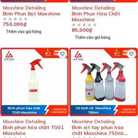
Maxshine Detailing
Maxshine Detailing
Bình Phun Bọt Maxshine
Bình Phun Hóa Chất
Maxshine
750,000
₫
ĐƯỢC XẾP HẠNG
5 SAO
85,000
₫
ĐƯỢC XẾP HẠNG
5 SAO
Thêm vào giỏ hàng
Thêm vào giỏ hàng
Maxshine Detailing
Maxshine Detailing
Bình phun hóa chất TG01
Bình xịt tay phun hóa
Maxshine
chất Maxshine 750ml