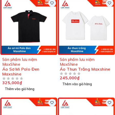
Sản phẩm lưu niệm
Sản phẩm lưu niệm
MaxShine
MaxShine
Áo Sơ Mi Polo Đen
Áo Thun Trắng Maxshine
Maxshine
245,000
₫
ĐƯỢC XẾP HẠNG
5 SAO
325,000
₫
ĐƯỢC XẾP HẠNG
5 SAO
Thêm vào giỏ hàng
Thêm vào giỏ hàng