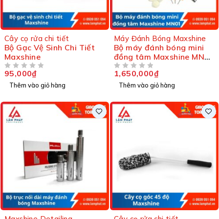
Cây cọ rửa chi tiết
Máy Đánh Bóng Maxshine
Bộ Gạc Vệ Sinh Chi Tiết
Bộ máy đánh bóng mini
Maxshine
đồng tâm Maxshine MN01
8 chi tiết
95,000
₫
1,650,000
₫
ĐƯỢC XẾP HẠNG
5 SAO
ĐƯỢC XẾP HẠNG
5 SAO
Thêm vào giỏ hàng
Thêm vào giỏ hàng
Maxshine Detailing
Cây cọ rửa chi tiết