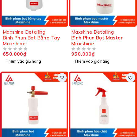
Maxshine Detailing
Maxshine Detailing
Bình Phun Bọt Bằng Tay
Bình Phun Bọt Master
Maxshine
Maxshine
650,000
₫
950,000
₫
ĐƯỢC XẾP HẠNG
5 SAO
ĐƯỢC XẾP HẠNG
5 SAO
Thêm vào giỏ hàng
Thêm vào giỏ hàng