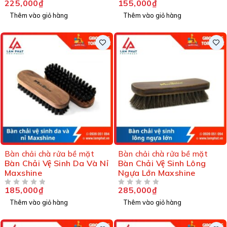
225,000
₫
155,000
₫
Thêm vào giỏ hàng
Thêm vào giỏ hàng
Bàn chải chà rửa bề mặt
Bàn chải chà rửa bề mặt
Bàn Chải Vệ Sinh Da Và Nỉ
Bàn Chải Vệ Sinh Lông
Maxshine
Ngựa Lớn Maxshine
185,000
₫
285,000
₫
ĐƯỢC XẾP HẠNG
5 SAO
ĐƯỢC XẾP HẠNG
5 SAO
Thêm vào giỏ hàng
Thêm vào giỏ hàng