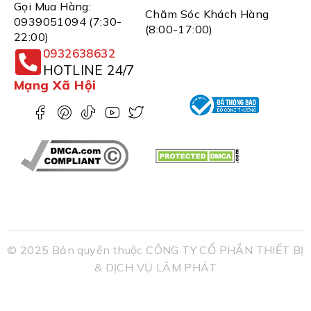
Gọi Mua Hàng:
Chăm Sóc Khách Hàng
0939051094 (7:30-
(8:00-17:00)
22:00)
0932638632
HOTLINE 24/7
Mạng Xã Hội
© 2025 Bản quyền thuộc CÔNG TY CỔ PHẦN THIẾT BỊ
& DỊCH VỤ LÂM PHÁT