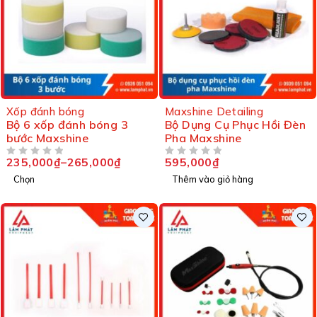
Xốp đánh bóng
Maxshine Detailing
Bộ 6 xốp đánh bóng 3
Bộ Dụng Cụ Phục Hồi Đèn
bước Maxshine
Pha Maxshine
235,000
₫
–
265,000
₫
595,000
₫
ĐƯỢC XẾP HẠNG
5 SAO
ĐƯỢC XẾP HẠNG
5 SAO
Chọn
Thêm vào giỏ hàng