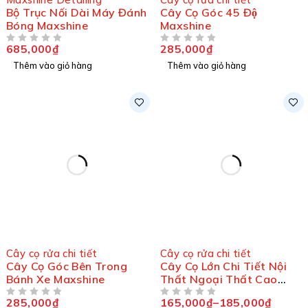
Bộ Trục Nối Dài Máy Đánh
Cây Cọ Góc 45 Độ
Bóng Maxshine
Maxshine
685,000
₫
285,000
₫
ĐƯỢC XẾP HẠNG
5 SAO
ĐƯỢC XẾP HẠNG
5 SAO
Thêm vào giỏ hàng
Thêm vào giỏ hàng
Cây cọ rửa chi tiết
Cây cọ rửa chi tiết
Cây Cọ Góc Bên Trong
Cây Cọ Lớn Chi Tiết Nội
Bánh Xe Maxshine
Thất Ngoại Thất Cao
Cấp
285,000
₫
165,000
₫
–
185,000
₫
ĐƯỢC XẾP HẠNG
5 SAO
ĐƯỢC XẾP HẠNG
5 SAO