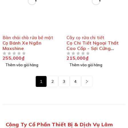
Bàn chải chà rửa bề mặt
Cây cọ rửa chi tiết
Cọ Bánh Xe Ngắn
Cọ Chi Tiết Ngoại Thất
Maxshine
Cao Cấp - Sợi Cứng
Maxshine
255,000
₫
215,000
₫
ĐƯỢC XẾP HẠNG
5 SAO
ĐƯỢC XẾP HẠNG
5 SAO
Thêm vào giỏ hàng
Thêm vào giỏ hàng
1
2
3
4
Công Ty Cổ Phần Thiết Bị & Dịch Vụ Lâm