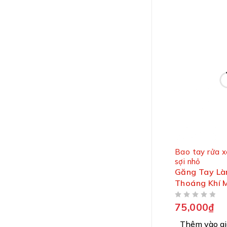
Bao tay rửa x
sợi nhỏ
Găng Tay Là
Thoáng Khí 
ĐƯỢC XẾP HẠNG
5 SAO
75,000
₫
Thêm vào gi