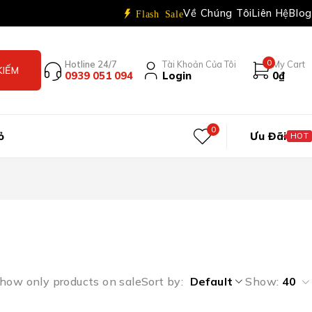
Về Chúng Tôi
Liên Hệ
Blog
Flash Sale
0
Hotline 24/7
Tài Khoản Của Tôi
My Cart
0939 051 094
Login
0
₫
0
ỏ
Ưu Đãi
HOT
how only products on sale
Sort by
Default
Show:
40