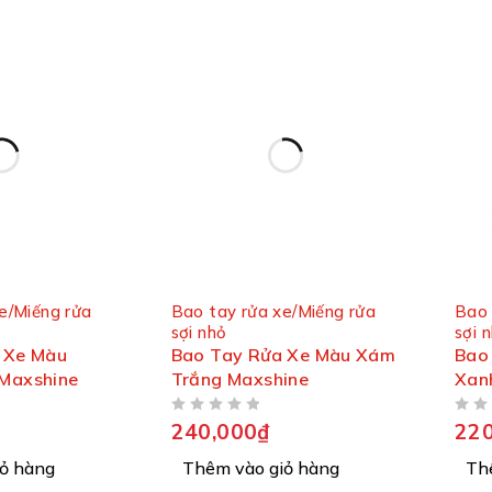
e/Miếng rửa
Bao tay rửa xe/Miếng rửa
Bao 
sợi nhỏ
sợi 
 Xe Màu
Bao Tay Rửa Xe Màu Xám
Bao 
 Maxshine
Trắng Maxshine
Xanh
ĐƯỢC XẾP HẠNG
5 SAO
ĐƯỢC XẾP HẠNG
5 SAO
240,000
₫
220
ỏ hàng
Thêm vào giỏ hàng
Th