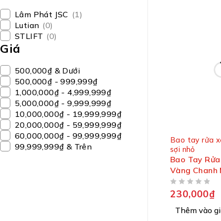
Lâm Phát JSC
(1)
Lutian
(0)
STLIFT
(0)
Giá
500,000₫ & Dưới
500,000₫ - 999,999₫
1,000,000₫ - 4,999,999₫
5,000,000₫ - 9,999,999₫
10,000,000₫ - 19,999,999₫
20,000,000₫ - 59,999,999₫
60,000,000₫ - 99,999,999₫
Bao tay rửa x
99,999,999₫ & Trên
sợi nhỏ
Bao Tay Rửa
Vàng Chanh
ĐƯỢC XẾP HẠNG
5 SAO
230,000
₫
Thêm vào gi