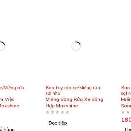
e/Miếng rửa
Bao tay rửa xe/Miếng rửa
Bao 
sợi nhỏ
sợi 
m Việc
Miếng Bông Rửa Xe Bông
Miế
Maxshine
Hợp Maxshine
San
ĐƯỢC XẾP HẠNG
5 SAO
ĐƯỢC XẾP HẠNG
5 SAO
180
Đọc tiếp
ỏ hàng
Th