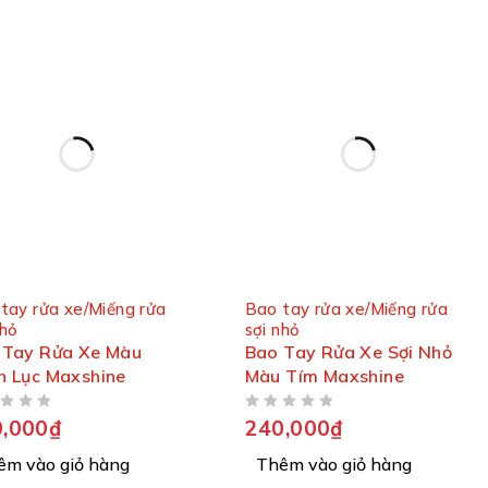
tay rửa xe/Miếng rửa
Bao tay rửa xe/Miếng rửa
nhỏ
sợi nhỏ
Tay Rửa Xe Màu
Bao Tay Rửa Xe Sợi Nhỏ
 Lục Maxshine
Màu Tím Maxshine
ĐƯỢC XẾP HẠNG
5 SAO
,000
₫
240,000
₫
êm vào giỏ hàng
Thêm vào giỏ hàng