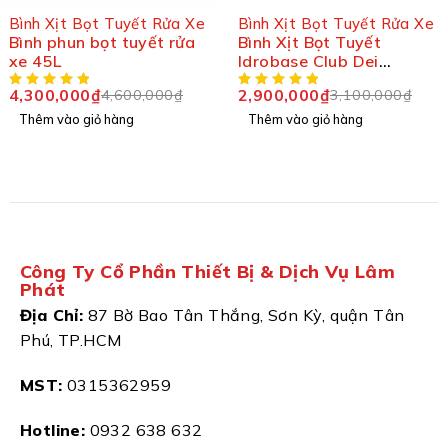
-7%
-6%
Bình Xịt Bọt Tuyết Rửa Xe
Bình Xịt Bọt Tuyết Rửa Xe
Bình phun bọt tuyết rửa
Bình Xịt Bọt Tuyết
xe 45L
Idrobase Club Dei
Riparatori 25L
4,300,000
₫
2,900,000
₫
4,600,000
₫
3,100,000
₫
Thêm vào giỏ hàng
Thêm vào giỏ hàng
Công Ty Cổ Phần Thiết Bị & Dịch Vụ Lâm
Phát
Địa Chỉ:
87 Bờ Bao Tân Thắng, Sơn Kỳ, quận Tân
Phú, TP.HCM
MST:
0315362959
Hotline:
0932 638 632