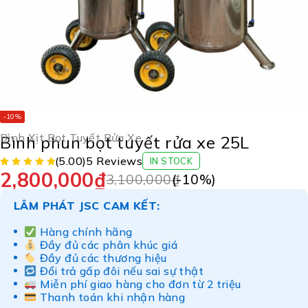
-10%
Bình Xịt Bọt Tuyết Rửa Xe
Bình phun bọt tuyết rửa xe 25L
(5.00)
5 Reviews
IN STOCK
2,800,000
₫
3,100,000
₫
(-
10
%)
LÂM PHÁT JSC CAM KẾT:
Hàng chính hãng
Đầy đủ các phân khúc giá
Đầy đủ các thương hiệu
Đổi trả gấp đôi nếu sai sự thật
Miễn phí giao hàng cho đơn từ 2 triệu
Thanh toán khi nhận hàng