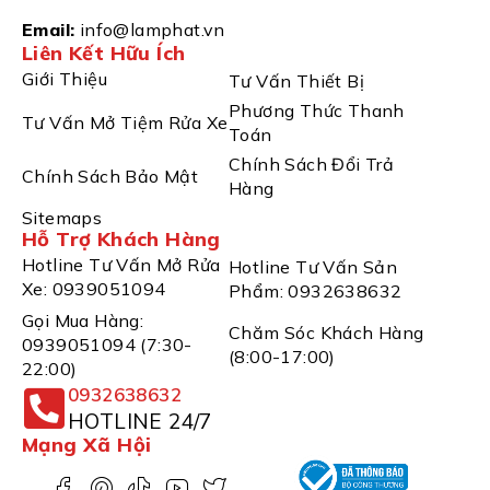
Email:
info@lamphat.vn
Liên Kết Hữu Ích
Giới Thiệu
Tư Vấn Thiết Bị
Phương Thức Thanh
Tư Vấn Mở Tiệm Rửa Xe
Toán
Chính Sách Đổi Trả
Chính Sách Bảo Mật
Hàng
Sitemaps
Hỗ Trợ Khách Hàng
Hotline Tư Vấn Mở Rửa
Hotline Tư Vấn Sản
Xe: 0939051094
Phẩm: 0932638632
Gọi Mua Hàng:
Chăm Sóc Khách Hàng
0939051094 (7:30-
(8:00-17:00)
22:00)
0932638632
HOTLINE 24/7
Mạng Xã Hội