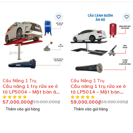
-2%
-4%
Cầu Nâng 1 Trụ
Cầu Nâng 1 Trụ
ô
Cầu nâng 1 trụ rửa xe ô
Cầu nâng 1 trụ rửa xe
m
tô LP5014 – Mặt bàn
tô LP5012 – Mặt bàn
cánh bướm Ấn Độ
cánh bướm
59,000,000
₫
55,000,000
₫
₫
60,000,000
₫
57,000,0
Thêm vào giỏ hàng
Thêm vào giỏ hàng