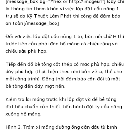
[message_box bg=”#hex or http://imageurl”] Đây chỉ
là thông tin tham khảo vì việc lắp đặt cầu nâng 1
trụ sẽ do Kỹ Thuật Lâm Phát thi công để đảm bảo
an toàn[/message_box]
Đối với việc lắp đặt cầu nâng 1 trụ bàn nổi chữ H thì
trước tiên cần phải đào hố móng có chiều rộng và
chiều sâu phù hợp.
Tiếp đến đổ bê tông cốt thép có mác phù hợp, chiều
dày phù hợp (thực hiện theo như bản vẽ cụ thể cho
mỗi công trình). Đồng thời đảm bảo cân đối từ mặt
bê tông đến đáy, mặt nền.
Kiểm tra lai móng trước khi lắp đặt và để bê tông
đạt tiêu chuẩn cần thiết, tiến hành đặt ty cầu nâng
xuống hố móng.
Hình 3. Trám xi măng đường ống dẫn dầu từ bình