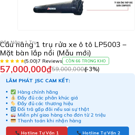
Cầu Nâng 1 Trụ
Cầu nâng 1 trụ rửa xe ô tô LP5003 –
Mặt bàn lắp nổi (Mẫu mới)
(5.00)
7 Reviews
CÒN 66 TRONG KHO
57,000,000
₫
59,000,000
₫
(-
3
%)
LÂM PHÁT JSC CAM KẾT:
Hàng chính hãng
Đầy đủ các phân khúc giá
Đầy đủ các thương hiệu
Đổi trả gấp đôi nếu sai sự thật
Miễn phí giao hàng cho đơn từ 2 triệu
Thanh toán khi nhận hàng
Hotline Tư Vấn 1
Hotline Tư Vấn 2