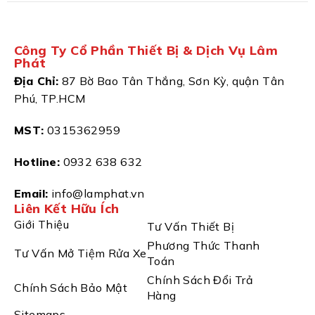
Công Ty Cổ Phần Thiết Bị & Dịch Vụ Lâm
Phát
Địa Chỉ:
87 Bờ Bao Tân Thắng, Sơn Kỳ, quận Tân
Phú, TP.HCM
MST:
0315362959
Hotline:
0932 638 632
Email:
info@lamphat.vn
Liên Kết Hữu Ích
Giới Thiệu
Tư Vấn Thiết Bị
Phương Thức Thanh
Tư Vấn Mở Tiệm Rửa Xe
Toán
Chính Sách Đổi Trả
Chính Sách Bảo Mật
Hàng
Sitemaps