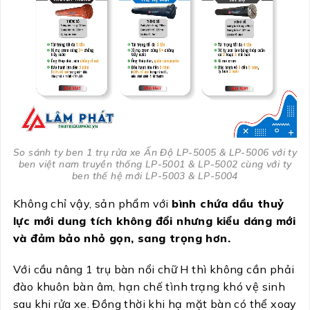
So sánh ty ben 1 trụ rửa xe Ấn Độ LP-5005 & LP-5006 với ty
ben việt nam truyền thống LP-5001 & LP-5002 cùng với ty
ben thế hệ mới LP-5003 & LP-5004
Không chỉ vậy, sản phẩm với
bình chứa dầu thuỷ
lực mới dung tích không đổi nhưng kiểu dáng mới
và đảm bảo nhỏ gọn, sang trọng hơn.
Với cầu nâng 1 trụ bàn nổi chữ H thì không cần phải
đào khuôn bàn âm, hạn chế tình trạng khó vệ sinh
sau khi rửa xe. Đồng thời khi hạ mặt bàn có thể xoay