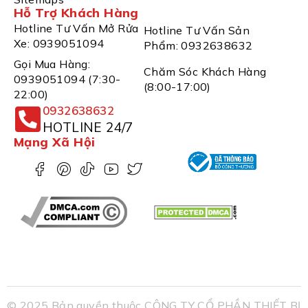
Hỗ Trợ Khách Hàng
Hotline Tư Vấn Mở Rửa
Hotline Tư Vấn Sản
Xe: 0939051094
Phẩm: 0932638632
Gọi Mua Hàng:
Chăm Sóc Khách Hàng
0939051094 (7:30-
(8:00-17:00)
22:00)
0932638632
HOTLINE 24/7
Mạng Xã Hội
© 2025 Bản quyền thuộc CÔNG TY CỔ PHẦN THIẾT BỊ