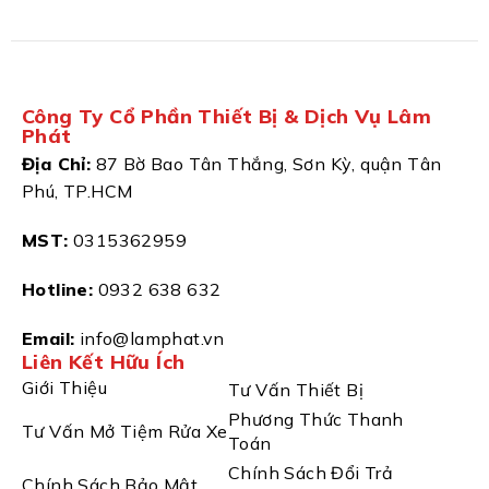
Công Ty Cổ Phần Thiết Bị & Dịch Vụ Lâm
Phát
Địa Chỉ:
87 Bờ Bao Tân Thắng, Sơn Kỳ, quận Tân
Phú, TP.HCM
MST:
0315362959
Hotline:
0932 638 632
Email:
info@lamphat.vn
Liên Kết Hữu Ích
Giới Thiệu
Tư Vấn Thiết Bị
Phương Thức Thanh
Tư Vấn Mở Tiệm Rửa Xe
Toán
Chính Sách Đổi Trả
Chính Sách Bảo Mật