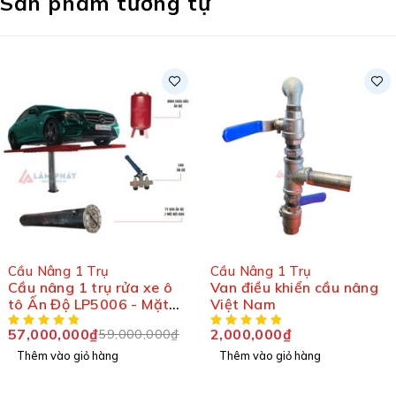
Sản phẩm tương tự
-2%
Cầu Nâng 1 Trụ
Cầu Nâng 1 Trụ
Van điều khiển cầu nâng
Cầu nâng 1 trụ rửa xe ô
Việt Nam
tô LP5013 – Mặt bàn
cánh bướm (mẫu mới)
2,000,000
₫
59,000,000
₫
60,000,000
₫
Thêm vào giỏ hàng
Thêm vào giỏ hàng