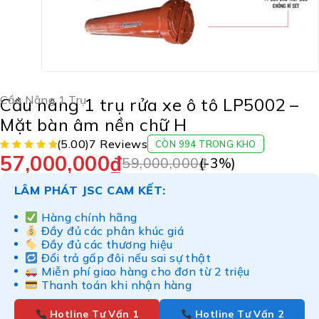
Cầu Nâng 1 Trụ
Cầu nâng 1 trụ rửa xe ô tô LP5002 –
Mặt bàn âm nền chữ H
(5.00)
7 Reviews
CÒN 994 TRONG KHO
57,000,000
₫
59,000,000
₫
(-
3
%)
LÂM PHÁT JSC CAM KẾT:
Hàng chính hãng
Đầy đủ các phân khúc giá
Đầy đủ các thương hiệu
Đổi trả gấp đôi nếu sai sự thật
Miễn phí giao hàng cho đơn từ 2 triệu
Thanh toán khi nhận hàng
Hotline Tư Vấn 1
Hotline Tư Vấn 2