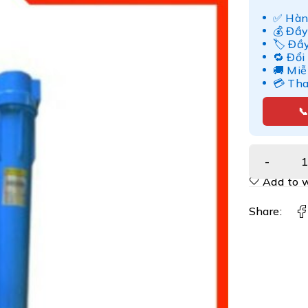
✅ Hàn
💰 Đầy
🏷️ Đầ
🔁 Đổi
🚚 Miễ
💳 Th

Add to w
Share: