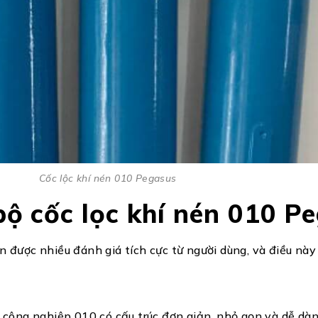
Cốc lộc khí nén 010 Pegasus
bộ cốc lọc khí nén 010 P
 được nhiều đánh giá tích cực từ người dùng, và điều nà
 công nghiệp 010 có cấu trúc đơn giản, nhỏ gọn và dễ dàng