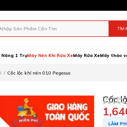
 Nâng 1 Trụ
Máy Nén Khí Rửa Xe
Máy Rửa Xe
Máy tháo v
í
/
Cốc lộc khí nén 010 Pegasus
Cốc l
Phụ kiện m
1,64
ĐƯỢC XẾP HẠNG
5 SAO
LÂM PH