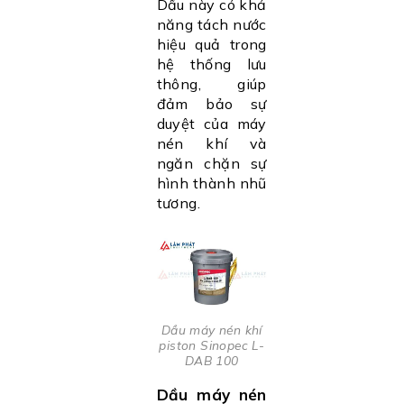
Dầu này có khả
năng tách nước
hiệu quả trong
hệ thống lưu
thông, giúp
đảm bảo sự
duyệt của máy
nén khí và
ngăn chặn sự
hình thành nhũ
tương.
Dầu máy nén khí
piston Sinopec L-
DAB 100
Dầu máy nén