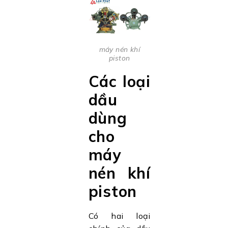
máy nén khí
piston
Các loại
dầu
dùng
cho
máy
nén khí
piston
Có hai loại