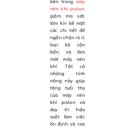
bên trong
máy
nén khí piston
,
giảm ma sát,
làm kín bề mặt
các chi tiết để
ngăn chặn rò rỉ,
loại bỏ cặn
bẩn, và làm
mát máy nén
khí. Tất cả
những tính
năng này giúp
tăng tuổi thọ
của máy nén
khí piston và
duy trì hiệu
suất làm việc
ổn định và cao