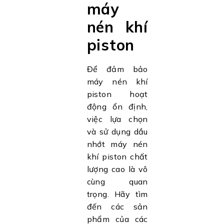
máy
nén khí
piston
Để đảm bảo
máy nén khí
piston hoạt
động ổn định,
việc lựa chọn
và sử dụng dầu
nhớt máy nén
khí piston chất
lượng cao là vô
cùng quan
trọng. Hãy tìm
đến các sản
phẩm của các