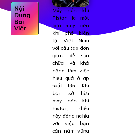
Nội
Máy nén khí
Dung
Piston là một
Bài
loại máy nén
Viết
khí phổ biến
tại Việt Nam
với cấu tạo đơn
giản, dễ sửa
chữa, và khả
năng làm việc
hiệu quả ở áp
suất lớn. Khi
bạn sở hữu
máy nén khí
Piston, điều
này đồng nghĩa
với việc bạn
cần nắm vững