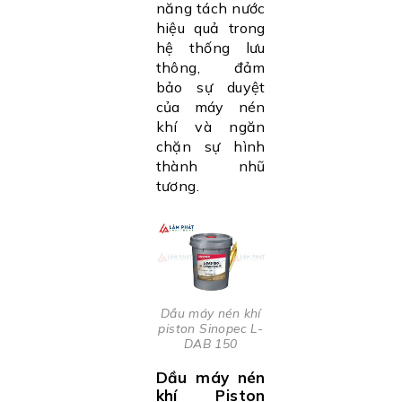
năng tách nước
hiệu quả trong
hệ thống lưu
thông, đảm
bảo sự duyệt
của máy nén
khí và ngăn
chặn sự hình
thành nhũ
tương.
Dầu máy nén khí
piston Sinopec L-
DAB 150
Dầu máy nén
khí Piston