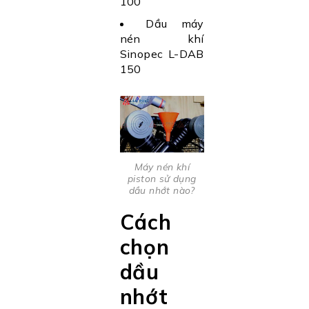
100
Dầu máy
nén khí
Sinopec L-DAB
150
Máy nén khí
piston sử dụng
dầu nhớt nào?
Cách
chọn
dầu
nhớt