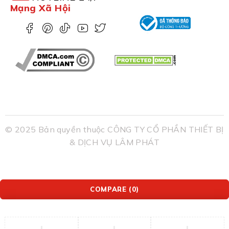
Mạng Xã Hội
© 2025 Bản quyền thuộc CÔNG TY CỔ PHẦN THIẾT BỊ
& DỊCH VỤ LÂM PHÁT
COMPARE
(0)