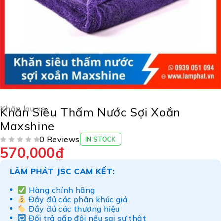
Khăn lau xe
Khăn Siêu Thấm Nước Sợi Xoắn
Maxshine
0 Reviews
IN STOCK
570,000
₫
ĐƯỢC XẾP HẠNG
5 SAO
LÂM PHÁT JSC CAM KẾT:
Hàng chính hãng
Đầy đủ các phân khúc giá
Đầy đủ các thương hiệu
Đổi trả gấp đôi nếu sai sự thật