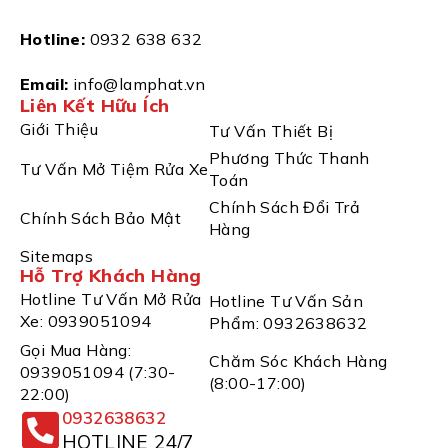
Hotline:
0932 638 632
Email:
info@lamphat.vn
Liên Kết Hữu Ích
Giới Thiệu
Tư Vấn Thiết Bị
Phương Thức Thanh
Tư Vấn Mở Tiệm Rửa Xe
Toán
Chính Sách Đổi Trả
Chính Sách Bảo Mật
Hàng
Sitemaps
Hỗ Trợ Khách Hàng
Hotline Tư Vấn Mở Rửa
Hotline Tư Vấn Sản
Xe: 0939051094
Phẩm: 0932638632
Gọi Mua Hàng:
Chăm Sóc Khách Hàng
0939051094 (7:30-
(8:00-17:00)
22:00)
0932638632
HOTLINE 24/7