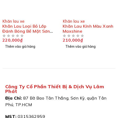
Khăn lau xe
Khăn lau xe
Khăn Lau Loại Bỏ Lớp
Khăn Lau Kính Màu Xanh
Đánh Bóng Bề Mặt Sơn
Maxshine
Maxshine
220,000
₫
210,000
₫
ĐƯỢC XẾP HẠNG
5 SAO
ĐƯỢC XẾP HẠNG
5 SAO
Thêm vào giỏ hàng
Thêm vào giỏ hàng
Công Ty Cổ Phần Thiết Bị & Dịch Vụ Lâm
Phát
Địa Chỉ:
87 Bờ Bao Tân Thắng, Sơn Kỳ, quận Tân
Phú, TP.HCM
MST:
0315362959