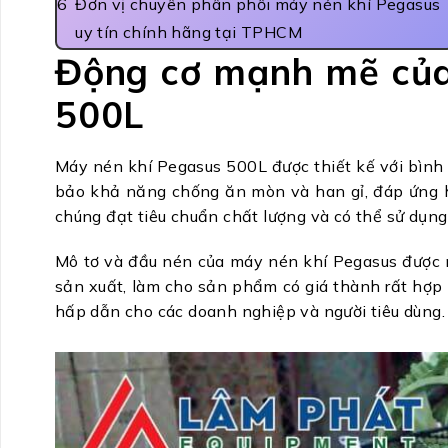
Đơn vị chuyên phân phối máy nén khí Pegasus
uy tín chính hãng tại TPHCM
Động cơ mạnh mẽ của
500L
Máy nén khí Pegasus 500L được thiết kế với bình 
bảo khả năng chống ăn mòn và han gỉ, đáp ứng ho
chúng đạt tiêu chuẩn chất lượng và có thể sử dụng
Mô tơ và đầu nén của máy nén khí Pegasus được n
sản xuất, làm cho sản phẩm có giá thành rất hợp
hấp dẫn cho các doanh nghiệp và người tiêu dùng.