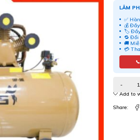
LÂM PH
✅ Hàn
💰 Đầy
🏷️ Đầ
🔁 Đổi
🚚 Miễ
💳 Th

Add to w
Share: