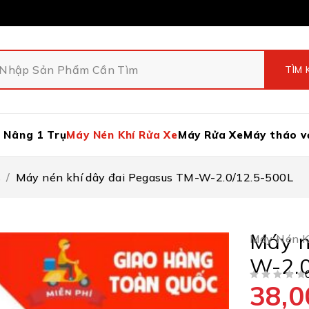
 Nâng 1 Trụ
Máy Nén Khí Rửa Xe
Máy Rửa Xe
Máy tháo v
s
/
Máy nén khí dây đai Pegasus TM-W-2.0/12.5-500L
Máy n
Máy Nén K
W-2.0
38,0
ĐƯỢC XẾP HẠNG
5 SAO