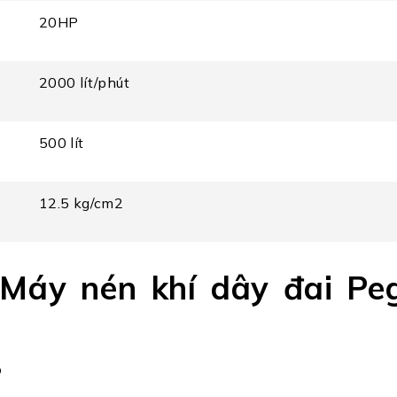
20HP
2000 lít/phút
500 lít
12.5 kg/cm2
 Máy nén khí dây đai Pe
p