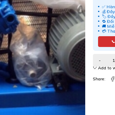
✅ Hàn
💰 Đầy
🏷️ Đầ
🔁 Đổi
🚚 Miễ
💳 Th

Add to w
Share: