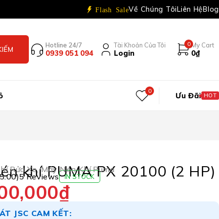
Về Chúng Tôi
Liên Hệ
Blog
Flash Sale
0
Hotline 24/7
Tài Khoản Của Tôi
My Cart
0939 051 094
Login
0
₫
0
ỏ
Ưu Đãi
HOT
én khí PUMA PX 20100 (2 HP)
hí Rửa Xe
,
Máy Nén Khí Puma
(5.00)
5 Reviews
IN STOCK
00,000
₫
ÁT JSC CAM KẾT: