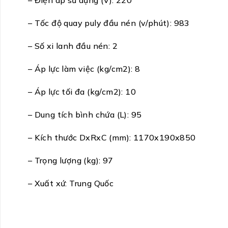
– Điện áp sử dụng (V): 220
– Tốc độ quay puly đầu nén (v/phút): 983
– Số xi lanh đầu nén: 2
– Áp lực làm việc (kg/cm2): 8
– Áp lực tối đa (kg/cm2): 10
– Dung tích bình chứa (L): 95
– Kích thước DxRxC (mm): 1170x190x850
– Trọng lượng (kg): 97
– Xuất xứ: Trung Quốc