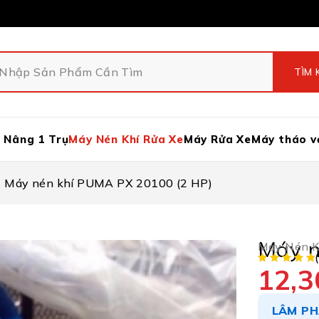
 Nâng 1 Trụ
Máy Nén Khí Rửa Xe
Máy Rửa Xe
Máy tháo v
Máy nén khí PUMA PX 20100 (2 HP)
Máy n
Máy Nén K
12,3
LÂM PH