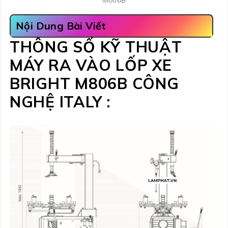
Nội Dung Bài Viết
THÔNG SỐ KỸ THUẬT
MÁY RA VÀO LỐP XE
BRIGHT M806B CÔNG
NGHỆ ITALY :