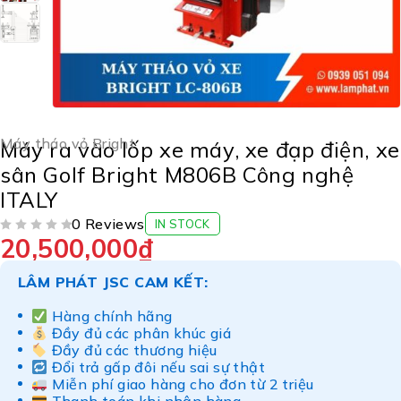
Máy tháo vỏ Bright
Máy ra vào lốp xe máy, xe đạp điện, xe
sân Golf Bright M806B Công nghệ
ITALY
0 Reviews
IN STOCK
20,500,000
₫
ĐƯỢC XẾP HẠNG
5 SAO
LÂM PHÁT JSC CAM KẾT:
Hàng chính hãng
Đầy đủ các phân khúc giá
Đầy đủ các thương hiệu
Đổi trả gấp đôi nếu sai sự thật
Miễn phí giao hàng cho đơn từ 2 triệu