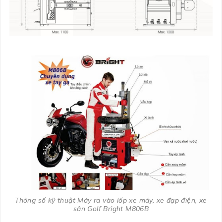
Thông số kỹ thuật Máy ra vào lốp xe máy, xe đạp điện, xe
sân Golf Bright M806B