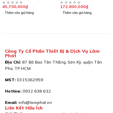
tải nhỏ BRIGHT LC-885N
589 CÔNG NGHỆ ITALY
45,700,000
₫
172,800,000
₫
ĐƯỢC XẾP HẠNG
5 SAO
ĐƯỢC XẾP HẠNG
5 SAO
kèm bộ hỗ trợ tháo lốp
AL320 Công nghệ Italy
Thêm vào giỏ hàng
Thêm vào giỏ hàng
Công Ty Cổ Phần Thiết Bị & Dịch Vụ Lâm
Phát
Địa Chỉ:
87 Bờ Bao Tân Thắng, Sơn Kỳ, quận Tân
Phú, TP.HCM
MST:
0315362959
Hotline:
0932 638 632
Email:
info@lamphat.vn
Liên Kết Hữu Ích