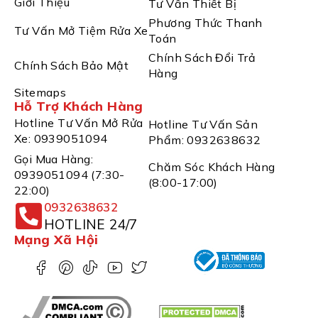
Giới Thiệu
Tư Vấn Thiết Bị
Phương Thức Thanh
Tư Vấn Mở Tiệm Rửa Xe
Toán
Chính Sách Đổi Trả
Chính Sách Bảo Mật
Hàng
Sitemaps
Hỗ Trợ Khách Hàng
Hotline Tư Vấn Mở Rửa
Hotline Tư Vấn Sản
Xe: 0939051094
Phẩm: 0932638632
Gọi Mua Hàng:
Chăm Sóc Khách Hàng
0939051094 (7:30-
(8:00-17:00)
22:00)
0932638632
HOTLINE 24/7
Mạng Xã Hội