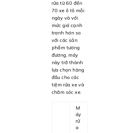
rửa từ 60 đến
70 xe ô tô mỗi
ngày và với
mức giá cạnh
tranh hơn so
với các sản
phẩm tương
đương, máy
này trở thành
lựa chọn hàng
đầu cho các
tiệm rửa xe và
chăm sóc xe.
M
áy
rử
a