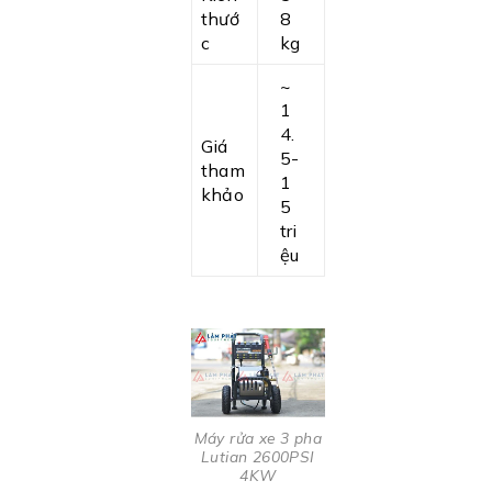
thướ
8
c
kg
~
1
4.
Giá
5-
tham
1
khảo
5
tri
ệu
Máy rửa xe 3 pha
Lutian 2600PSI
4KW