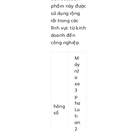
phẩm này được
sử dụng rộng
rãi trong các
lĩnh vực từ kinh
doanh đến
công nghiệp.
M
áy
rử
a
xe
3
p
ha
hông
Lu
số
ti
an
2