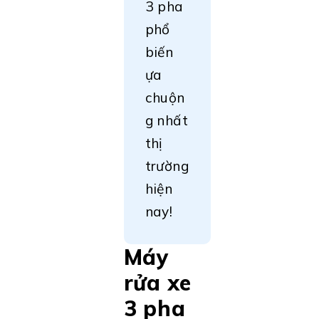
3 pha
phổ
biến
ựa
chuộn
g nhất
thị
trường
hiện
nay!
Máy
rửa xe
3 pha