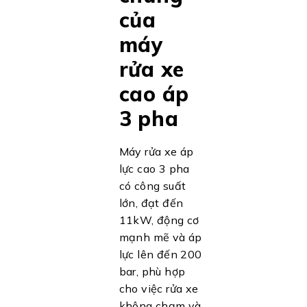
của
máy
rửa xe
cao áp
3 pha
Máy rửa xe áp
lực cao 3 pha
có công suất
lớn, đạt đến
11kW, động cơ
mạnh mẽ và áp
lực lên đến 200
bar, phù hợp
cho việc rửa xe
không chạm và