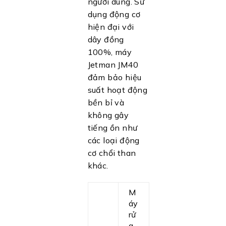
người dùng. Sử
dụng động cơ
hiện đại với
dây đồng
100%, máy
Jetman JM40
đảm bảo hiệu
suất hoạt động
bền bỉ và
không gây
tiếng ồn như
các loại động
cơ chổi than
khác.
M
áy
rử
a