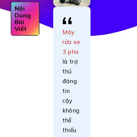
Nội
Dung
Bài
Viết
Máy
rửa xe
3 pha
là trợ
thủ
đáng
tin
cậy
không
thể
thiếu