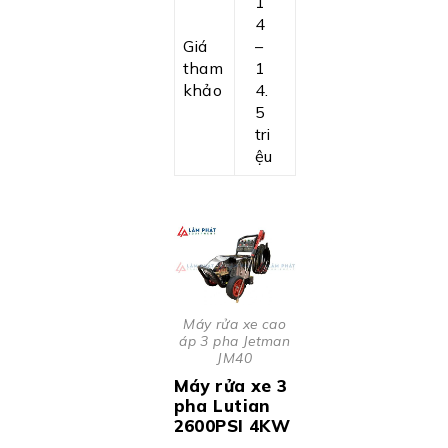
1
4
Giá
–
tham
1
khảo
4.
5
tri
ệu
Máy rửa xe cao
áp 3 pha Jetman
JM40
Máy rửa xe 3
pha Lutian
2600PSI 4KW