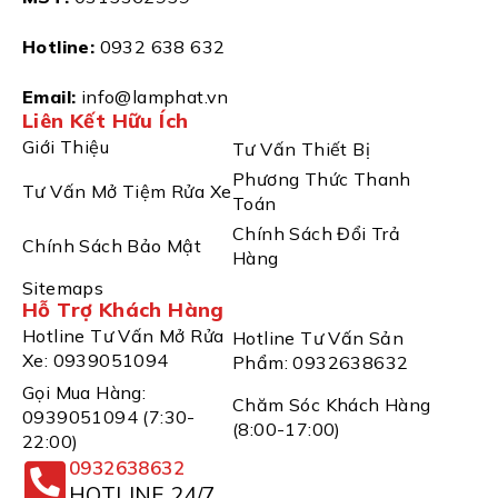
Hotline:
0932 638 632
Email:
info@lamphat.vn
Liên Kết Hữu Ích
Giới Thiệu
Tư Vấn Thiết Bị
Phương Thức Thanh
Tư Vấn Mở Tiệm Rửa Xe
Toán
Chính Sách Đổi Trả
Chính Sách Bảo Mật
Hàng
Sitemaps
Hỗ Trợ Khách Hàng
Hotline Tư Vấn Mở Rửa
Hotline Tư Vấn Sản
Xe: 0939051094
Phẩm: 0932638632
Gọi Mua Hàng:
Chăm Sóc Khách Hàng
0939051094 (7:30-
(8:00-17:00)
22:00)
0932638632
HOTLINE 24/7