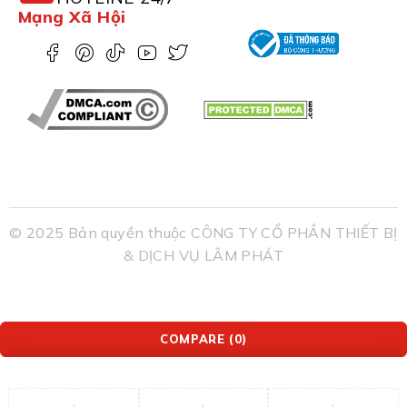
Mạng Xã Hội
© 2025 Bản quyền thuộc CÔNG TY CỔ PHẦN THIẾT BỊ
& DỊCH VỤ LÂM PHÁT
COMPARE
(0)