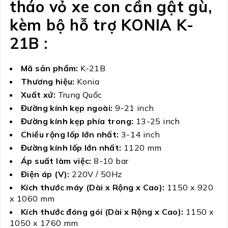
tháo vỏ xe con cần gật gù,
kèm bộ hỗ trợ KONIA K-
21B :
Mã sản phẩm:
K-21B
Thương hiệu:
Konia
Xuất xứ:
Trung Quốc
Đường kính kẹp ngoài:
9-21 inch
Đường kính kẹp phía trong:
13-25 inch
Chiều rộng lốp lớn nhất:
3-14 inch
Đường kính lốp lớn nhất:
1120 mm
Áp suất làm việc:
8-10 bar
Điện áp (V):
220V / 50Hz
Kích thước máy (Dài x Rộng x Cao):
1150 x 920
x 1060 mm
Kích thước đóng gói (Dài x Rộng x Cao):
1150 x
1050 x 1760 mm