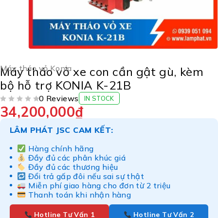
Máy tháo vỏ Konia
Máy tháo vỏ xe con cần gật gù, kèm
bộ hỗ trợ KONIA K-21B
0 Reviews
IN STOCK
34,200,000
₫
ĐƯỢC XẾP HẠNG
5 SAO
LÂM PHÁT JSC CAM KẾT:
Hàng chính hãng
Đầy đủ các phân khúc giá
Đầy đủ các thương hiệu
Đổi trả gấp đôi nếu sai sự thật
Miễn phí giao hàng cho đơn từ 2 triệu
Thanh toán khi nhận hàng
Hotline Tư Vấn 1
Hotline Tư Vấn 2