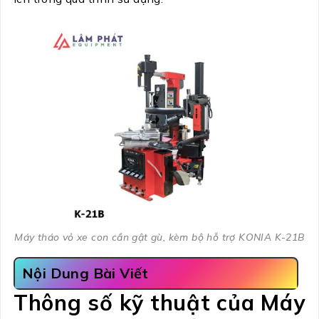
Máy tháo vỏ xe con cần gật gù, kèm bộ hỗ trợ KONIA K-21B
Nội Dung Bài Viết
Thông số kỹ thuật của Máy