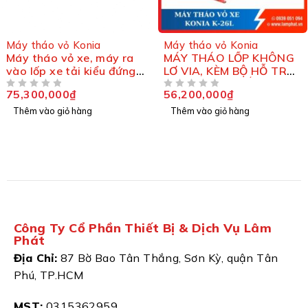
Máy tháo vỏ Konia
Máy tháo vỏ Konia
Máy tháo vỏ xe, máy ra
MÁY THÁO LỐP KHÔNG
vào lốp xe tải kiểu đứng
LƠ VIA, KÈM BỘ HỖ TRỢ
KONIA K1300-380
VÀ BỘ NÂNG LỐP KONIA
75,300,000
₫
56,200,000
₫
ĐƯỢC XẾP HẠNG
5 SAO
ĐƯỢC XẾP HẠNG
5 SAO
K-26L
Thêm vào giỏ hàng
Thêm vào giỏ hàng
Công Ty Cổ Phần Thiết Bị & Dịch Vụ Lâm
Phát
Địa Chỉ:
87 Bờ Bao Tân Thắng, Sơn Kỳ, quận Tân
Phú, TP.HCM
MST:
0315362959