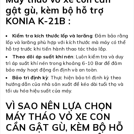
gật gù, kèm bộ hỗ trợ
KONIA K-21B :
Kiểm tra kích thước lốp và larăng
: Đảm bảo rằng
lốp và larăng phù hợp với kích thước mà máy có thể
hỗ trợ trước khi tiến hành thao tác tháo lắp.
Theo dõi áp suất khí nén
: Luôn kiểm tra và duy
trì áp suất khí nén trong khoảng 6-10 Bar để đảm
bảo máy hoạt động ổn định và an toàn.
Bảo trì định kỳ
: Thực hiện bảo trì định kỳ theo
hướng dẫn của nhà sản xuất để kéo dài tuổi thọ và
tối ưu hóa hiệu suất của máy.
VÌ SAO NÊN LỰA CHỌN
MÁY THÁO VỎ XE CON
CẦN GẬT GÙ, KÈM BỘ HỖ