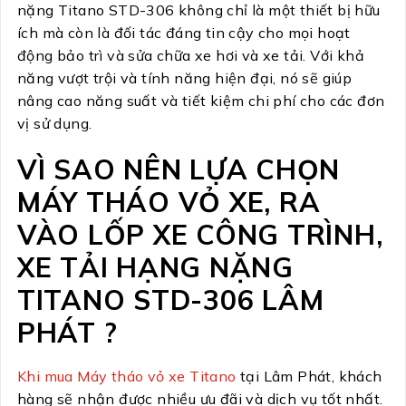
nặng Titano STD-306 không chỉ là một thiết bị hữu
ích mà còn là đối tác đáng tin cậy cho mọi hoạt
động bảo trì và sửa chữa xe hơi và xe tải. Với khả
năng vượt trội và tính năng hiện đại, nó sẽ giúp
nâng cao năng suất và tiết kiệm chi phí cho các đơn
vị sử dụng.
VÌ SAO NÊN LỰA CHỌN
MÁY THÁO VỎ XE, RA
VÀO LỐP XE CÔNG TRÌNH,
XE TẢI HẠNG NẶNG
TITANO STD-306 LÂM
PHÁT ?
Khi mua Máy tháo vỏ xe Titano
tại Lâm Phát, khách
hàng sẽ nhận được nhiều ưu đãi và dịch vụ tốt nhất.