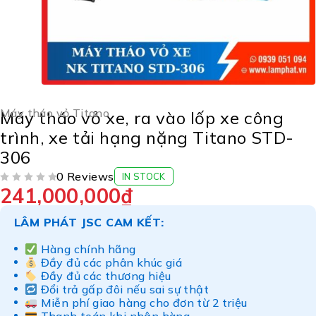
Máy tháo vỏ Titano
Máy tháo vỏ xe, ra vào lốp xe công
trình, xe tải hạng nặng Titano STD-
306
0 Reviews
IN STOCK
241,000,000
₫
ĐƯỢC XẾP HẠNG
5 SAO
LÂM PHÁT JSC CAM KẾT:
Hàng chính hãng
Đầy đủ các phân khúc giá
Đầy đủ các thương hiệu
Đổi trả gấp đôi nếu sai sự thật
Miễn phí giao hàng cho đơn từ 2 triệu