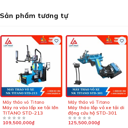
Sản phẩm tương tự
Máy tháo vỏ Titano
Máy tháo vỏ Titano
Máy tháo lắp vỏ xe tải di
Máy tháo vỏ xe, ra vào
động cứu hộ STD-301
lốp xe công trình, xe tải
hạng nặngTitano STD-
125,500,000
₫
251,500,000
₫
ĐƯỢC XẾP HẠNG
5 SAO
ĐƯỢC XẾP HẠNG
5 SAO
356