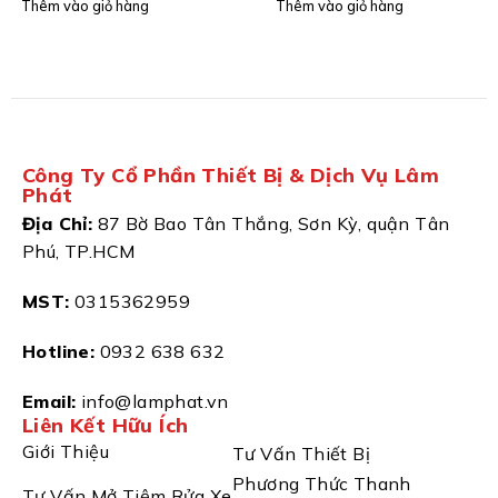
Thêm vào giỏ hàng
Thêm vào giỏ hàng
Công Ty Cổ Phần Thiết Bị & Dịch Vụ Lâm
Phát
Địa Chỉ:
87 Bờ Bao Tân Thắng, Sơn Kỳ, quận Tân
Phú, TP.HCM
MST:
0315362959
Hotline:
0932 638 632
Email:
info@lamphat.vn
Liên Kết Hữu Ích
Giới Thiệu
Tư Vấn Thiết Bị
Phương Thức Thanh
Tư Vấn Mở Tiệm Rửa Xe