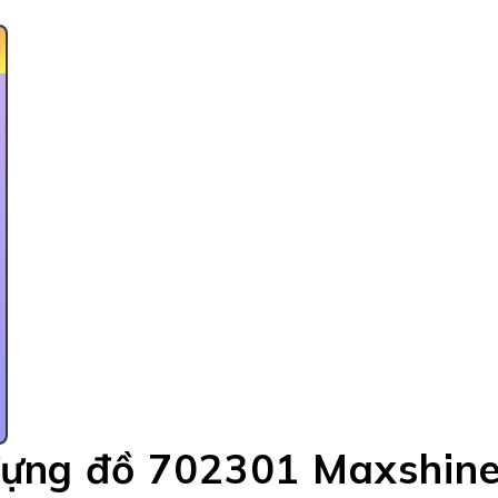
e
y đựng đồ 702301 Maxshin