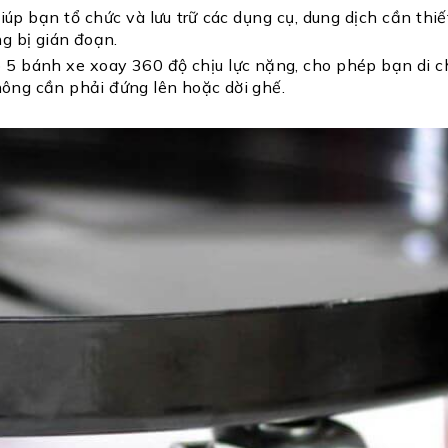
úp bạn tổ chức và lưu trữ các dụng cụ, dung dịch cần thiế
g bị gián đoạn.
hợp 5 bánh xe xoay 360 độ chịu lực nặng, cho phép bạn di
ông cần phải đứng lên hoặc dời ghế.