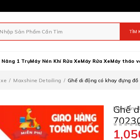
 Nâng 1 Trụ
Máy Nén Khí Rửa Xe
Máy Rửa Xe
Máy tháo v
 xe
/
Maxshine Detailing
/
Ghế di động có khay đựng đ
Ghế d
Maxshine D
70230
1,05
ĐƯỢC XẾP HẠNG
5 SAO