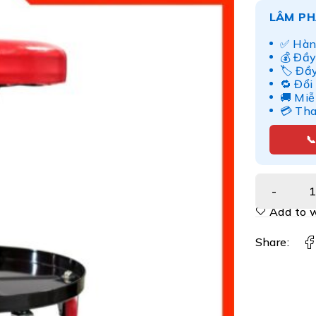
LÂM PH
✅ Hàn
💰 Đầy
🏷️ Đầ
🔁 Đổi
🚚 Miễ
💳 Th

Add to w
Share: