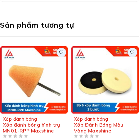
Sản phẩm tương tự
Xốp đánh bóng
Xốp đánh bóng
Xốp Đánh Bóng Màu
Xốp Đánh Phá Xanh Lá
Vàng Maxshine
Maxshine
ĐƯỢC XẾP HẠNG
5 SAO
ĐƯỢC XẾP HẠNG
5 SAO