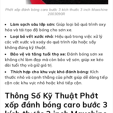
Phớt xốp đánh bóng caro bước 3 kích thước 3 inch Maxshine
2003090R
Làm sạch sâu lớp sơn:
Giúp loại bỏ quá trình oxy
hóa và tái tạo độ bóng cho sơn xe.
Loại bỏ vết xước nhỏ:
Hiệu quả trong việc xử lý
các vết xước và xoáy do quá trình rửa hoặc sấy
không đúng kỹ thuật.
Bảo vệ và tăng tuổi thọ xe:
Đánh bóng sơn xe
không chỉ làm đẹp mà còn bảo vệ sơn, giúp xe kéo
dài tuổi thọ và giữ giá trị.
Thích hợp cho khu vực khó đánh bóng:
Kích
thước nhỏ và cạnh thẳng của phớt giúp dễ dàng tiếp
cận các khu vực nhỏ hoặc khó tiếp cận.
Thông Số Kỹ Thuật Phớt
xốp đánh bóng caro bước 3