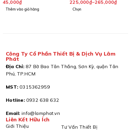
225,000
₫
–
265,000
₫
225,000
₫
–
265,000
₫
Chọn
Chọn
Công Ty Cổ Phần Thiết Bị & Dịch Vụ Lâm
Phát
Địa Chỉ:
87 Bờ Bao Tân Thắng, Sơn Kỳ, quận Tân
Phú, TP.HCM
MST:
0315362959
Hotline:
0932 638 632
Email:
info@lamphat.vn
Liên Kết Hữu Ích
Giới Thiệu
Tư Vấn Thiết Bị