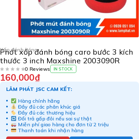
Xốp đánh bóng
Phớt xốp đánh bóng caro bước 3 kích
thước 3 inch Maxshine 2003090R
0 Reviews
IN STOCK
160,000
₫
ĐƯỢC XẾP HẠNG
5 SAO
LÂM PHÁT JSC CAM KẾT:
Hàng chính hãng
Đầy đủ các phân khúc giá
Đầy đủ các thương hiệu
Đổi trả gấp đôi nếu sai sự thật
Miễn phí giao hàng cho đơn từ 2 triệu
Thanh toán khi nhận hàng