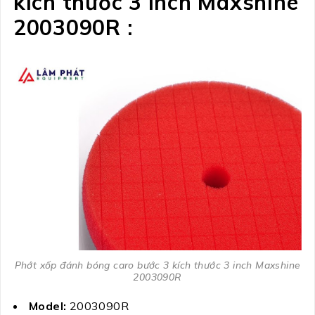
kích thước 3 inch Maxshine
2003090R :
Phớt xốp đánh bóng caro bước 3 kích thước 3 inch Maxshine
2003090R
Model:
2003090R