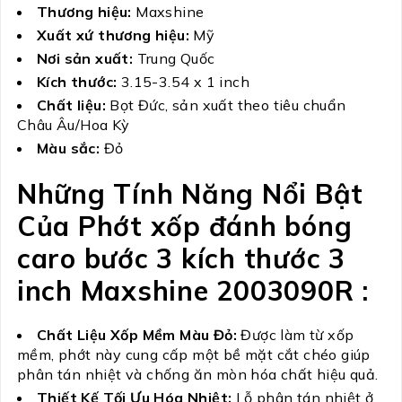
Thương hiệu:
Maxshine
Xuất xứ thương hiệu:
Mỹ
Nơi sản xuất:
Trung Quốc
Kích thước:
3.15-3.54 x 1 inch
Chất liệu:
Bọt Đức, sản xuất theo tiêu chuẩn
Châu Âu/Hoa Kỳ
Màu sắc:
Đỏ
Những Tính Năng Nổi Bật
Của Phớt xốp đánh bóng
caro bước 3 kích thước 3
inch Maxshine 2003090R :
Chất Liệu Xốp Mềm Màu Đỏ:
Được làm từ xốp
mềm, phớt này cung cấp một bề mặt cắt chéo giúp
phân tán nhiệt và chống ăn mòn hóa chất hiệu quả.
Thiết Kế Tối Ưu Hóa Nhiệt:
Lỗ phân tán nhiệt ở