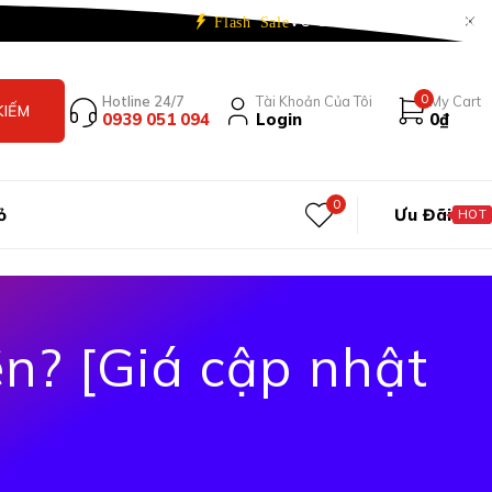
Về Chúng Tôi
Liên Hệ
Blog
Flash Sale
0
Hotline 24/7
Tài Khoản Của Tôi
My Cart
0939 051 094
Login
0
₫
0
ỏ
Ưu Đãi
HOT
n? [Giá cập nhật