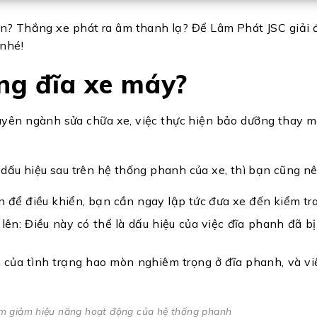
ăn? Thắng xe phát ra âm thanh lạ? Để Lâm Phát JSC giải
 nhé!
ắng đĩa xe máy?
uyên ngành sửa chữa xe, việc thực hiện bảo dưỡng thay 
dấu hiệu sau trên hệ thống phanh của xe, thì bạn cũng nê
n để điều khiển, bạn cần ngay lập tức đưa xe đến kiểm tr
ên: Điều này có thể là dấu hiệu của việc đĩa phanh đã b
iện của tình trạng hao mòn nghiêm trọng ở đĩa phanh, và v