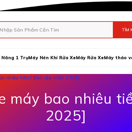
 Nâng 1 Trụ
Máy Nén Khí Rửa Xe
Máy Rửa Xe
Máy tháo v
o nhiêu tiền? [Giá cập nhật 2025]
e máy bao nhiêu tiề
2025]