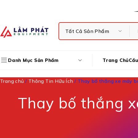
Miễn Phí Ship Toàn Quốc Cho Đơn Hàng Từ 2 Triệu Đồng
Trang Chủ
Cầu
Danh Mục Sản Phẩm
Trang chủ
/
Thông Tin Hữu Ích
/ Thay bố thắng xe máy ba
Thay bố thắng x