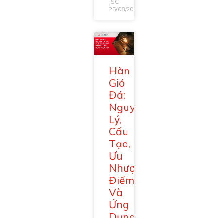
JSC
25/08/2025
Hàn
Gió
Đá:
Nguyên
Lý,
Cấu
Tạo,
Ưu
Nhược
Điểm
Và
Ứng
Dụng