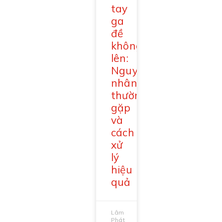
tay
ga
đề
không
lên:
Nguyên
nhân
thường
gặp
và
cách
xử
lý
hiệu
quả
Lâm
Phát