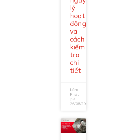
nguyên
lý
hoạt
động
và
cách
kiểm
tra
chi
tiết
Lâm
Phát
JSC
26/08/2025