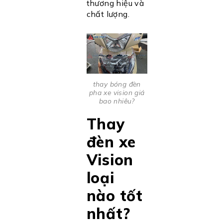
thương hiệu và
chất lượng.
thay bóng đèn
pha xe vision giá
bao nhiêu?
Thay
đèn xe
Vision
loại
nào tốt
nhất?