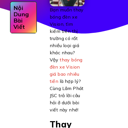
Nội
Bạn muốn thay
Dung
bóng đèn xe
Bài
Vision, tìm
Viết
kiếm trên thị
trường có rất
nhiều loại giá
khác nhau?
Vậy
thay bóng
đèn xe Vision
giá bao nhiêu
tiền
là hợp lý?
Cùng Lâm Phát
JSC trả lời câu
hỏi ở dưới bài
viết này nhé!
Thay