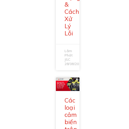
&
Cách
Xử
Lý
Lỗi
Lâm
Phát
JSC
28/08/2025
Các
loại
cảm
biến