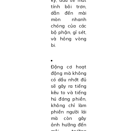
kỳ, dầu sẽ mất
tính bôi trơn,
dẫn đến mài
mòn nhanh
chóng của các
bộ phận, gỉ sét,
và hỏng vòng
bi.
Động cơ hoạt
động mà không
có dầu nhớt đủ
sẽ gây ra tiếng
kêu to và tiếng
hú đáng phiền,
không chỉ làm
phiền người lái
mà còn gây
ảnh hưởng đến