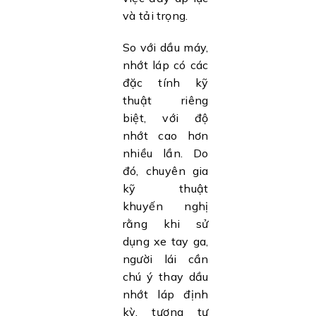
và tải trọng.
So với dầu máy,
nhớt láp có các
đặc tính kỹ
thuật riêng
biệt, với độ
nhớt cao hơn
nhiều lần. Do
đó, chuyên gia
kỹ thuật
khuyến nghị
rằng khi sử
dụng xe tay ga,
người lái cần
chú ý thay dầu
nhớt láp định
kỳ, tương tự