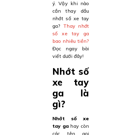
ý. Vậy khi nào
cần thay dầu
nhớt số xe tay
ga?
Thay nhớt
số xe tay ga
bao nhiêu tiền?
Đọc ngay bài
viết dưới đây!
Nhớt số
xe tay
ga là
gì?
Nhớt số xe
tay ga
hay còn
các tên gọi