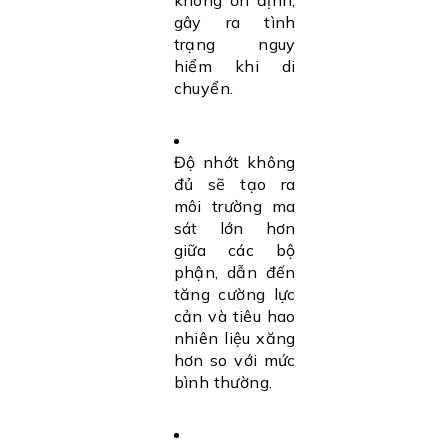
không ổn định,
gây ra tình
trạng nguy
hiểm khi di
chuyển.
Độ nhớt không
đủ sẽ tạo ra
môi trường ma
sát lớn hơn
giữa các bộ
phận, dẫn đến
tăng cường lực
cản và tiêu hao
nhiên liệu xăng
hơn so với mức
bình thường.