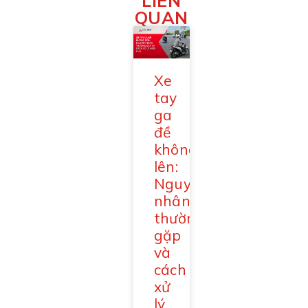
LIÊN
QUAN
Xe
tay
ga
đề
không
lên:
Nguyên
nhân
thường
gặp
và
cách
xử
lý