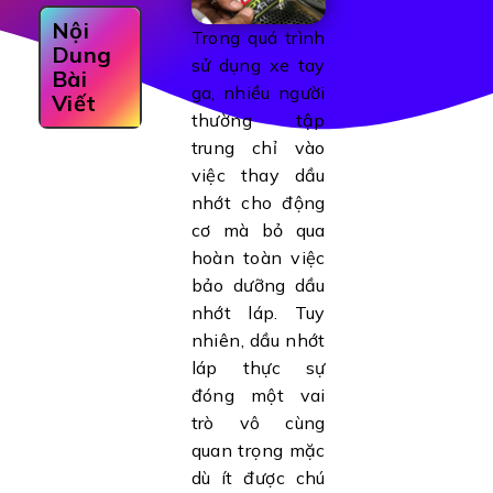
Nội
Trong quá trình
Dung
sử dụng xe tay
Bài
ga, nhiều người
Viết
thường tập
trung chỉ vào
việc thay dầu
nhớt cho động
cơ mà bỏ qua
hoàn toàn việc
bảo dưỡng dầu
nhớt láp. Tuy
nhiên, dầu nhớt
láp thực sự
đóng một vai
trò vô cùng
quan trọng mặc
dù ít được chú