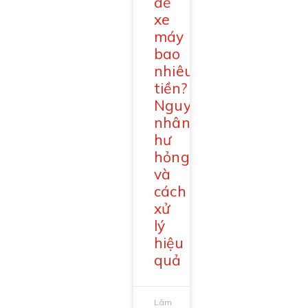
đề
xe
máy
bao
nhiêu
tiền?
Nguyên
nhân
hư
hỏng
và
cách
xử
lý
hiệu
quả
Lâm