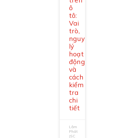
trên
ô
tô:
Vai
trò,
nguyên
lý
hoạt
động
và
cách
kiểm
tra
chi
tiết
Lâm
Phát
JSC