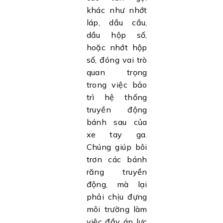
khác như nhớt
láp, dầu cầu,
dầu hộp số,
hoặc nhớt hộp
số, đóng vai trò
quan trọng
trong việc bảo
trì hệ thống
truyền động
bánh sau của
xe tay ga.
Chúng giúp bôi
trơn các bánh
răng truyền
động, mà lại
phải chịu đựng
môi trường làm
việc đầy áp lực