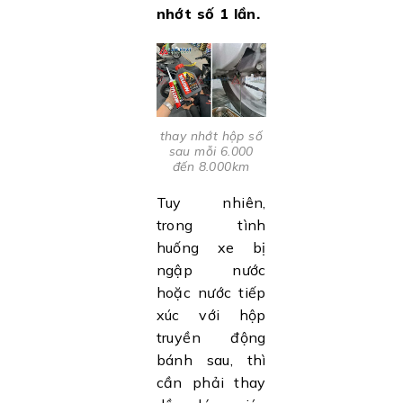
nhớt số 1 lần.
thay nhớt hộp số
sau mỗi 6.000
đến 8.000km
Tuy nhiên,
trong tình
huống xe bị
ngập nước
hoặc nước tiếp
xúc với hộp
truyền động
bánh sau, thì
cần phải thay