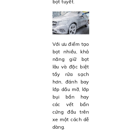
bọt tuyết.
Với ưu điểm tạo
bọt nhiều, khả
năng giữ bọt
lâu và đặc biệt
tẩy rửa sạch
hơn, đánh bay
lớp dầu mỡ, lớp
bụi bẩn hay
các vết bẩn
cứng đầu trên
xe một cách dễ
dàng.