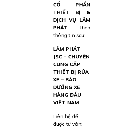
CỔ PHẦN
THIẾT BỊ &
DỊCH VỤ LÂM
PHÁT
theo
thông tin sau:
LÂM PHÁT
JSC – CHUYÊN
CUNG CẤP
THIẾT BỊ RỬA
XE – BẢO
DƯỠNG XE
HÀNG ĐẦU
VIỆT NAM
Liên hệ để
được tư vấn: