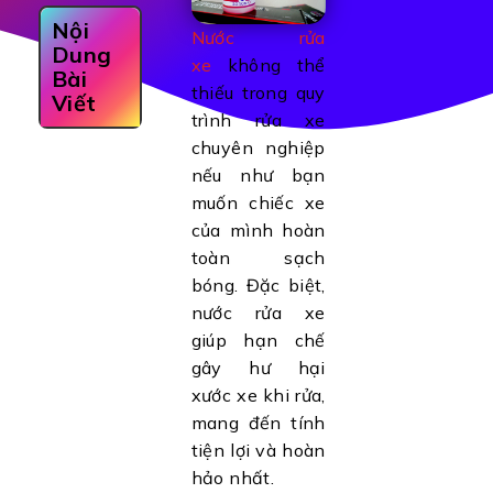
Nội
Nước rửa
Dung
xe
không thể
Bài
thiếu trong quy
Viết
trình rửa xe
chuyên nghiệp
nếu như bạn
muốn chiếc xe
của mình hoàn
toàn sạch
bóng. Đặc biệt,
nước rửa xe
giúp hạn chế
gây hư hại
xước xe khi rửa,
mang đến tính
tiện lợi và hoàn
hảo nhất.