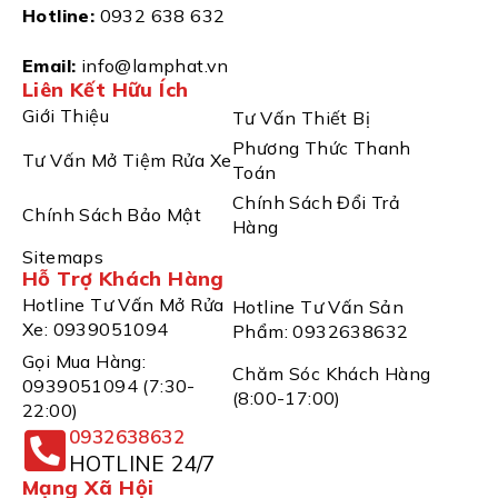
Hotline:
0932 638 632
Email:
info@lamphat.vn
Liên Kết Hữu Ích
Giới Thiệu
Tư Vấn Thiết Bị
Phương Thức Thanh
Tư Vấn Mở Tiệm Rửa Xe
Toán
Chính Sách Đổi Trả
Chính Sách Bảo Mật
Hàng
Sitemaps
Hỗ Trợ Khách Hàng
Hotline Tư Vấn Mở Rửa
Hotline Tư Vấn Sản
Xe: 0939051094
Phẩm: 0932638632
Gọi Mua Hàng:
Chăm Sóc Khách Hàng
0939051094 (7:30-
(8:00-17:00)
22:00)
0932638632
HOTLINE 24/7
Mạng Xã Hội