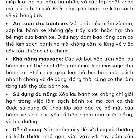
giúp loại bỏ bụi bẩn, bã nhờn, và các tạp chất khác
một cách hiệu quả. Điều này giúp bánh xe luôn sạch
sẽ và bóng bẩy.
An toàn cho bánh xe:
Với chất liệu mềm và mịn,
xốp lau bánh xe không gây trầy xước hoặc hại cho
bề mặt của bánh xe. Điều này đảm bảo rằng bạn có
thể làm sạch bánh xe mà không cần lo lắng về việc
gây tổn thương cho chúng.
Khả năng massage:
Các sợi bọt xốp trên xốp lau
bánh xe có thể hoạt động như một loại massage cho
bánh xe. Điều này giúp loại bỏ bụi bẩn một cách
nhanh chóng và dễ dàng, đồng thời cũng có thể làm
tăng tuổi thọ của bánh xe.
Sử dụng đa năng:
Xốp lau bánh xe không chỉ giới
hạn trong việc làm sạch bánh xe mà còn có thể
được sử dụng để thoa lớp sáp bảo vệ bề mặt của
bánh xe khỏi các yếu tố bên ngoài như mưa, nắng,
và bụi đường.
Dễ sử dụng:
Sản phẩm này dễ sử dụng và thường
có kích thước nhỏ gọn, vừa vặn với tay cầm của