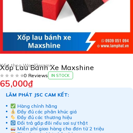
Xốp thoa Wax/Ceramic
Xốp Lau Bánh Xe Maxshine
0 Reviews
IN STOCK
65,000
₫
ĐƯỢC XẾP HẠNG
5 SAO
LÂM PHÁT JSC CAM KẾT:
Hàng chính hãng
Đầy đủ các phân khúc giá
Đầy đủ các thương hiệu
Đổi trả gấp đôi nếu sai sự thật
Miễn phí giao hàng cho đơn từ 2 triệu