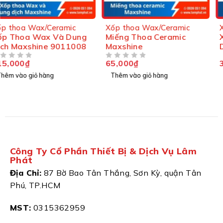
Xốp thoa Wax/Ceramic
Xốp thoa Wax/Ceramic
Miếng Thoa Ceramic
Xốp Thoa Wax Và Dung
Maxshine
Dịch Maxshine 9011006
65,000
₫
35,000
₫
ĐƯỢC XẾP HẠNG
5 SAO
ĐƯỢC XẾP HẠNG
5 SAO
Thêm vào giỏ hàng
Thêm vào giỏ hàng
Công Ty Cổ Phần Thiết Bị & Dịch Vụ Lâm
Phát
Địa Chỉ:
87 Bờ Bao Tân Thắng, Sơn Kỳ, quận Tân
Phú, TP.HCM
MST:
0315362959