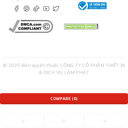
© 2025 Bản quyền thuộc CÔNG TY CỔ PHẦN THIẾT BỊ
& DỊCH VỤ LÂM PHÁT
COMPARE
(0)