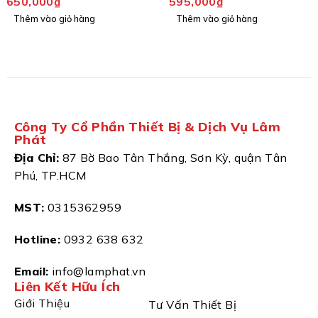
650,000
₫
595,000
₫
Thêm vào giỏ hàng
Thêm vào giỏ hàng
Công Ty Cổ Phần Thiết Bị & Dịch Vụ Lâm
Phát
Địa Chỉ:
87 Bờ Bao Tân Thắng, Sơn Kỳ, quận Tân
Phú, TP.HCM
MST:
0315362959
Hotline:
0932 638 632
Email:
info@lamphat.vn
Liên Kết Hữu Ích
Giới Thiệu
Tư Vấn Thiết Bị