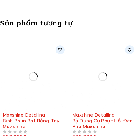
Sản phẩm tương tự
Maxshine Detailing
Maxshine Detailing
Bình Phun Bọt Bằng Tay
Bộ Dụng Cụ Phục Hồi Đèn
Maxshine
Pha Maxshine
ĐƯỢC XẾP HẠNG
5 SAO
ĐƯỢC XẾP HẠNG
5 SAO