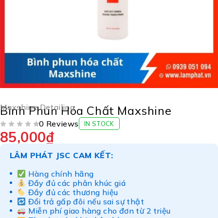
Maxshine Detailing
Bình Phun Hóa Chất Maxshine
0 Reviews
IN STOCK
85,000
₫
ĐƯỢC XẾP HẠNG
5 SAO
LÂM PHÁT JSC CAM KẾT:
Hàng chính hãng
Đầy đủ các phân khúc giá
Đầy đủ các thương hiệu
Đổi trả gấp đôi nếu sai sự thật
Miễn phí giao hàng cho đơn từ 2 triệu