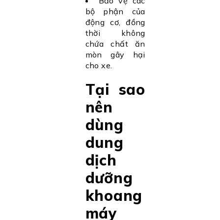
Bảo vệ các
bộ phận của
động cơ, đồng
thời không
chứa chất ăn
mòn gây hại
cho xe.
Tại sao
nên
dùng
dung
dịch
dưỡng
khoang
máy