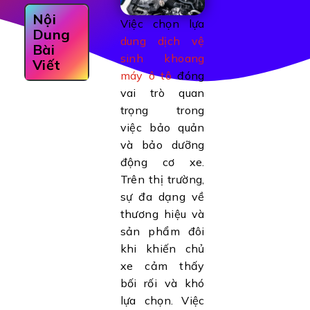
Nội
Việc chọn lựa
Dung
dung dịch vệ
Bài
sinh khoang
Viết
máy ô tô
đóng
vai trò quan
trọng trong
việc bảo quản
và bảo dưỡng
động cơ xe.
Trên thị trường,
sự đa dạng về
thương hiệu và
sản phẩm đôi
khi khiến chủ
xe cảm thấy
bối rối và khó
lựa chọn. Việc