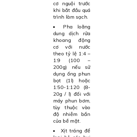
cơ nguội trước
khi bắt đầu quá
trình làm sạch.
Pha loãng
dung dịch rửa
khoang động
cơ với nước
theo tỷ lệ 1:4 –
1:9 (100 –
200g) nếu sử
dụng ống phun
bọt (1l) hoặc
1:50-1:120 (8-
20g / l) đối với
máy phun bơm,
tùy thuộc vào
độ nhiễm bẩn
của bề mặt.
Xịt tráng để