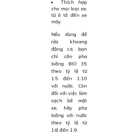
Thích hợp
cho mọi loại xe,
từ ô tô đến xe
máy.
Nếu dùng để
rửa khoang
động cơ, bạn
chỉ cần pha
loãng BIO 35
theo tỷ lệ từ
1:5 đến 1:10
với nước. Còn
đối với việc làm
sạch bề mặt
xe, hãy pha
loãng với nước
theo tỷ lệ từ
1:8 đến 1:9.