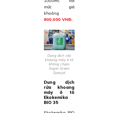
1000ml, với
mức giá
khoảng
800.000 VNĐ.
Dung dịch rửa
khoang máy ô tô
không chạm
Super Green
Specjal
Dung dịch
rửa khoang
máy ô tô
Ekokemika
BIO 35
Ekokemika BIO