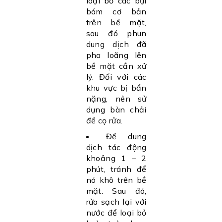
loại bỏ các bụi
bám cơ bản
trên bề mặt,
sau đó phun
dung dịch đã
pha loãng lên
bề mặt cần xử
lý. Đối với các
khu vực bị bẩn
nặng, nên sử
dụng bàn chải
để cọ rửa.
Để dung
dịch tác động
khoảng 1 – 2
phút, tránh để
nó khô trên bề
mặt. Sau đó,
rửa sạch lại với
nước để loại bỏ