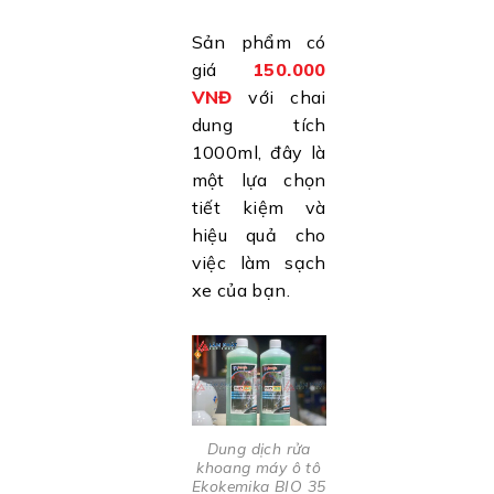
Sản phẩm có
giá
150.000
VNĐ
với chai
dung tích
1000ml, đây là
một lựa chọn
tiết kiệm và
hiệu quả cho
việc làm sạch
xe của bạn.
Dung dịch rửa
khoang máy ô tô
Ekokemika BIO 35