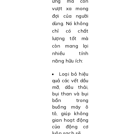
ứng mà còn
vượt xa mong
đợi của người
dùng. Nó không
chỉ có chất
lượng tốt mà
còn mang lại
nhiều tính
năng hữu ích:
Loại bỏ hiệu
quả các vết dầu
mỡ, dầu thải,
bụi than và bụi
bẩn trong
buồng máy ô
tô, giúp không
gian hoạt động
của động cơ
luôn sạch sẽ.