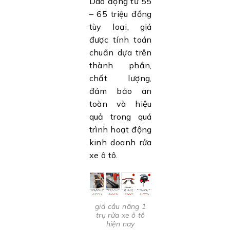
Dao động từ 55
– 65 triệu đồng
tùy loại, giá
được tính toán
chuẩn dựa trên
thành phần,
chất lượng,
đảm bảo an
toàn và hiệu
quả trong quá
trình hoạt động
kinh doanh rửa
xe ô tô.
giá cầu nâng 1
trụ rửa xe ô tô
hiện nay