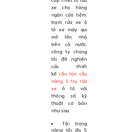
cấp thiết bị rửa
xe cho hàng
ngàn cửa tiệm,
trạm rửa xe ô
tô xe máy qui
mô lớn nhỏ
trên cả nước,
công ty chúng
tôi đã nghiên
cứu thiết
kế
cấu tạo cầu
nâng 1 trụ rửa
xe
ô tô với
thông số kỹ
thuật cơ bản
như sau:
Tải trọng
nâng tối đa 5