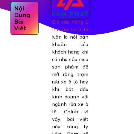
Nội
Dung
Bài
Giá cầu nâng 1
Viết
trụ rửa xe ô tô
luôn là nỗi băn
khoăn của
khách hàng khi
có nhu cầu mua
sản phẩm để
mở rộng trạm
rửa xe ô tô hay
khi bắt đầu
kinh doanh với
ngành rửa xe ô
tô. Chính vì
vậy, bài viết
này công ty