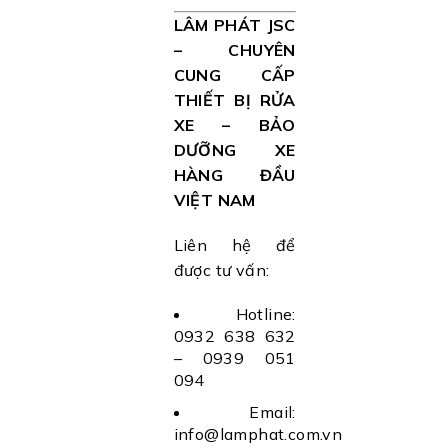
LÂM PHÁT JSC
– CHUYÊN
CUNG CẤP
THIẾT BỊ RỬA
XE – BẢO
DƯỠNG XE
HÀNG ĐẦU
VIỆT NAM
Liên hệ để
được tư vấn:
Hotline:
0932 638 632
– 0939 051
094
Email:
info@lamphat.com.vn