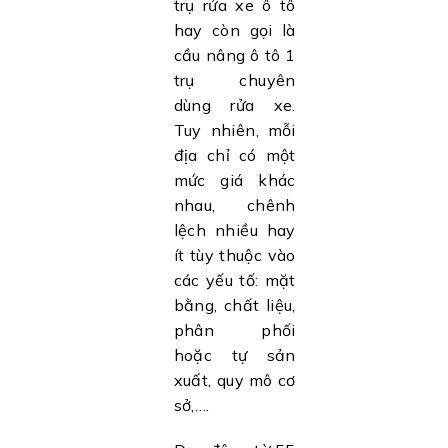
trụ rửa xe ô tô
hay còn gọi là
cầu nâng ô tô 1
trụ chuyên
dùng rửa xe.
Tuy nhiên, mỗi
địa chỉ có một
mức giá khác
nhau, chênh
lệch nhiều hay
ít tùy thuộc vào
các yếu tố: mặt
bằng, chất liệu,
phân phối
hoặc tự sản
xuất, quy mô cơ
sở,….