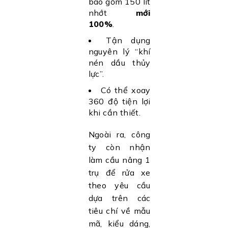
bao gồm 150 lít
nhớt
mới
100%
.
Tận dụng
nguyên lý “khí
nén dầu thủy
lực”.
Có thể xoay
360 độ tiện lợi
khi cần thiết.
Ngoài ra, công
ty còn nhận
làm cầu nâng 1
trụ để rửa xe
theo yêu cầu
dựa trên các
tiêu chí về mẫu
mã, kiểu dáng,