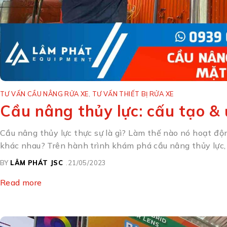
TƯ VẤN CẦU NÂNG RỬA XE
,
TƯ VẤN THIẾT BỊ RỬA XE
Cầu nâng thủy lực: cấu tạo &
Cầu nâng thủy lực thực sự là gì? Làm thế nào nó hoạt động
khác nhau? Trên hành trình khám phá cầu nâng thủy lực, c
BY
LÂM PHÁT JSC
21/05/2023
Read more