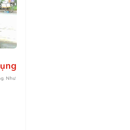
dụng
ng. Như