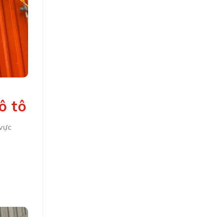
ô tô
 vực