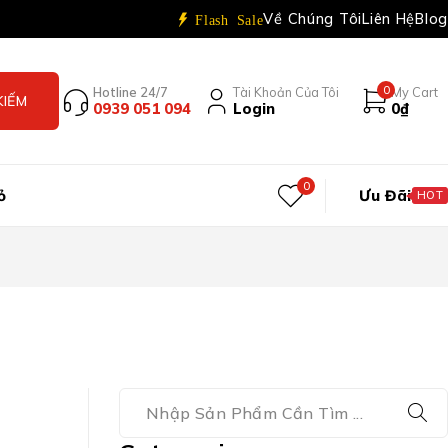
Về Chúng Tôi
Liên Hệ
Blog
Flash Sale
0
Hotline 24/7
Tài Khoản Của Tôi
My Cart
0939 051 094
Login
0
₫
0
ỏ
Ưu Đãi
HOT