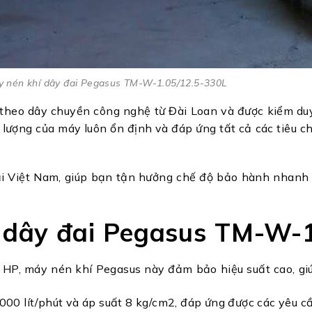
 nén khí dây đai Pegasus TM-W-1.05/12.5-330L
theo dây chuyền công nghệ từ Đài Loan và được kiểm duyệ
t lượng của máy luôn ổn định và đáp ứng tất cả các tiêu
 Việt Nam, giúp bạn tận hưởng chế độ bảo hành nhanh ch
í dây đai Pegasus TM-W-
 HP, máy nén khí Pegasus này đảm bảo hiệu suất cao, giú
000 lít/phút và áp suất 8 kg/cm2, đáp ứng được các yêu c