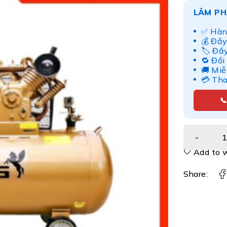
LÂM PH
✅ Hàn
💰 Đầy
🏷️ Đầ
🔁 Đổi
🚚 Miễ
💳 Th

Add to w
Share: