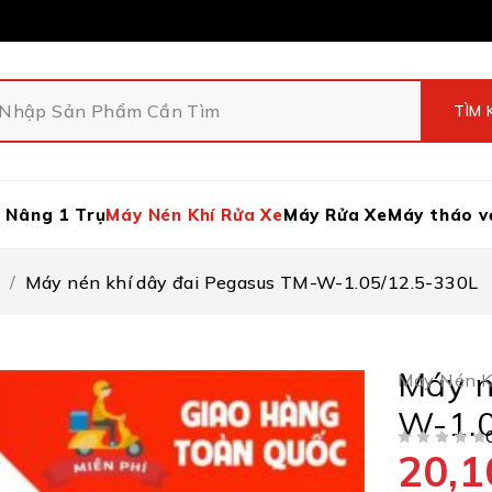
 Nâng 1 Trụ
Máy Nén Khí Rửa Xe
Máy Rửa Xe
Máy tháo v
s
/
Máy nén khí dây đai Pegasus TM-W-1.05/12.5-330L
Máy n
Máy Nén K
W-1.0
20,1
ĐƯỢC XẾP HẠNG
5 SAO