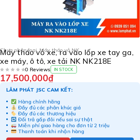
Chưa phân loại
,
Máy tháo vỏ NK
Máy tháo vỏ xe, ra vào lốp xe tay ga,
xe máy, ô tô, xe tải NK NK218E
0 Reviews
IN STOCK
17,500,000
₫
ĐƯỢC XẾP HẠNG
5 SAO
LÂM PHÁT JSC CAM KẾT:
Hàng chính hãng
Đầy đủ các phân khúc giá
Đầy đủ các thương hiệu
Đổi trả gấp đôi nếu sai sự thật
Miễn phí giao hàng cho đơn từ 2 triệu
Thanh toán khi nhận hàng