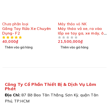
Chưa phân loại
Máy tháo vỏ NK
Găng Tay Rửa Xe Chuyên
Máy tháo vỏ xe, ra vào
Dụng- F2
lốp xe tay ga, xe máy, ô
tô, xe tải NK NK418S
40,000
₫
21,500,000
₫
ĐƯỢC XẾP HẠNG
5 SAO
Thêm vào giỏ hàng
Thêm vào giỏ hàng
Công Ty Cổ Phần Thiết Bị & Dịch Vụ Lâm
Phát
Địa Chỉ:
87 Bờ Bao Tân Thắng, Sơn Kỳ, quận Tân
Phú, TP.HCM