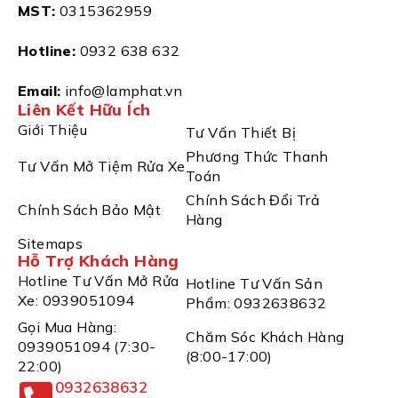
MST:
0315362959
Hotline:
0932 638 632
Email:
info@lamphat.vn
Liên Kết Hữu Ích
Giới Thiệu
Tư Vấn Thiết Bị
Phương Thức Thanh
Tư Vấn Mở Tiệm Rửa Xe
Toán
Chính Sách Đổi Trả
Chính Sách Bảo Mật
Hàng
Sitemaps
Hỗ Trợ Khách Hàng
Hotline Tư Vấn Mở Rửa
Hotline Tư Vấn Sản
Xe: 0939051094
Phẩm: 0932638632
Gọi Mua Hàng:
Chăm Sóc Khách Hàng
0939051094 (7:30-
(8:00-17:00)
22:00)
0932638632