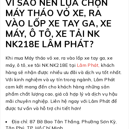
VÌ SAO NÊN LỰA CHỌN
MÁY THÁO VỎ XE, RA
VÀO LỐP XE TAY GA, XE
MÁY, Ô TÔ, XE TẢI NK
NK218E LÂM PHÁT?
Khi mua Máy tháo vỏ xe, ra vào lốp xe tay ga, xe
máy, ô tô, xe tải NK NK218E tại
Lâm Phát,
khách
hàng sẽ nhận được nhiều ưu đãi và dịch vụ tốt nhất.
Với kinh nghiệm và uy tín trong ngành, Lâm Phát
cam kết mang đến cho khách hàng những sản
phẩm chất lượng cao, giá cả hợp lý và dịch vụ hậu
mãi chuyên nghiệp. Liên hệ ngay với Lâm Phát để
được tư vấn và hỗ trợ chi tiết hơn!
Địa chỉ: 87 Bờ Bao Tân Thắng, Phường Sơn Kỳ,
Tân Phú, TP. Hồ Chí Minh