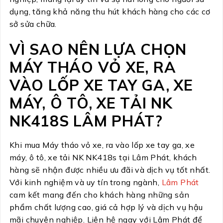
dụng, tăng khả năng thu hút khách hàng cho các cơ
sở sửa chữa.
VÌ SAO NÊN LỰA CHỌN
MÁY THÁO VỎ XE, RA
VÀO LỐP XE TAY GA, XE
MÁY, Ô TÔ, XE TẢI NK
NK418S LÂM PHÁT?
Khi mua Máy tháo vỏ xe, ra vào lốp xe tay ga, xe
máy, ô tô, xe tải NK NK418s tại Lâm Phát, khách
hàng sẽ nhận được nhiều ưu đãi và dịch vụ tốt nhất.
Với kinh nghiệm và uy tín trong ngành,
Lâm Phát
cam kết mang đến cho khách hàng những sản
phẩm chất lượng cao, giá cả hợp lý và dịch vụ hậu
mãi chuyên nghiệp. Liên hệ ngay với Lâm Phát để