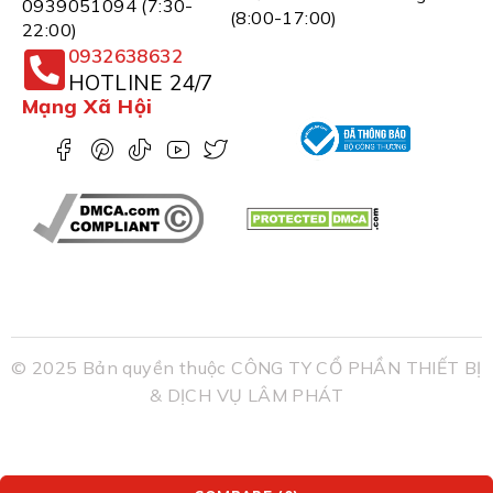
0939051094 (7:30-
(8:00-17:00)
22:00)
0932638632
HOTLINE 24/7
Mạng Xã Hội
© 2025 Bản quyền thuộc CÔNG TY CỔ PHẦN THIẾT BỊ
& DỊCH VỤ LÂM PHÁT