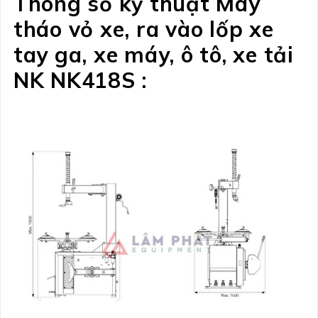
Thông số kỹ thuật Máy
tháo vỏ xe, ra vào lốp xe
tay ga, xe máy, ô tô, xe tải
NK NK418S :