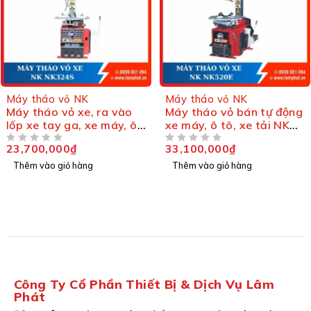
Máy tháo vỏ NK
Máy tháo vỏ NK
Máy tháo vỏ xe, ra vào
Máy tháo vỏ bán tự động
lốp xe tay ga, xe máy, ô
xe máy, ô tô, xe tải NK
tô, xe tải NK NK324S
NK520E
23,700,000
₫
33,100,000
₫
ĐƯỢC XẾP HẠNG
5 SAO
ĐƯỢC XẾP HẠNG
5 SAO
Thêm vào giỏ hàng
Thêm vào giỏ hàng
Công Ty Cổ Phần Thiết Bị & Dịch Vụ Lâm
Phát