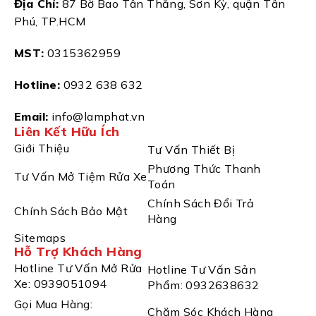
Địa Chỉ:
87 Bờ Bao Tân Thắng, Sơn Kỳ, quận Tân
Phú, TP.HCM
MST:
0315362959
Hotline:
0932 638 632
Email:
info@lamphat.vn
Liên Kết Hữu Ích
Giới Thiệu
Tư Vấn Thiết Bị
Phương Thức Thanh
Tư Vấn Mở Tiệm Rửa Xe
Toán
Chính Sách Đổi Trả
Chính Sách Bảo Mật
Hàng
Sitemaps
Hỗ Trợ Khách Hàng
Hotline Tư Vấn Mở Rửa
Hotline Tư Vấn Sản
Xe: 0939051094
Phẩm: 0932638632
Gọi Mua Hàng:
Chăm Sóc Khách Hàng