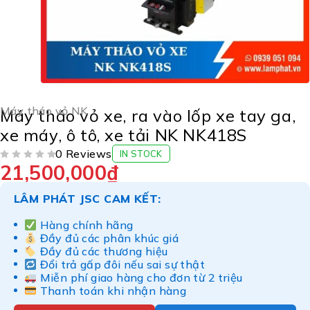
Máy tháo vỏ NK
Máy tháo vỏ xe, ra vào lốp xe tay ga,
xe máy, ô tô, xe tải NK NK418S
0 Reviews
IN STOCK
21,500,000
₫
ĐƯỢC XẾP HẠNG
5 SAO
LÂM PHÁT JSC CAM KẾT:
Hàng chính hãng
Đầy đủ các phân khúc giá
Đầy đủ các thương hiệu
Đổi trả gấp đôi nếu sai sự thật
Miễn phí giao hàng cho đơn từ 2 triệu
Thanh toán khi nhận hàng