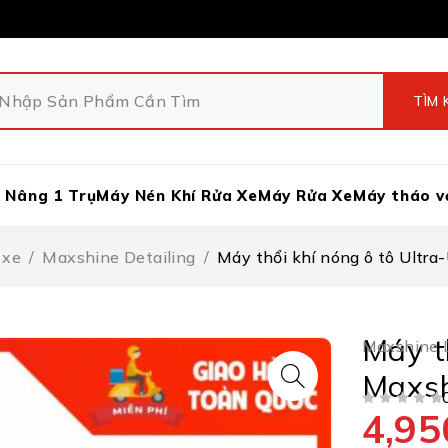
 Nâng 1 Trụ
Máy Nén Khí Rửa Xe
Máy Rửa Xe
Máy tháo v
 xe
/
Maxshine Detailing
/
Máy thổi khí nóng ô tô Ultr
Máy t
Maxshine D
Maxsh
4,95
ĐƯỢC XẾP HẠNG
5 SAO