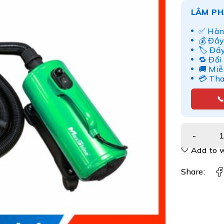
LÂM PH
✅ Hàn
💰 Đầy
🏷️ Đầ
🔁 Đổi
🚚 Miễ
💳 Th

Add to w
Share: