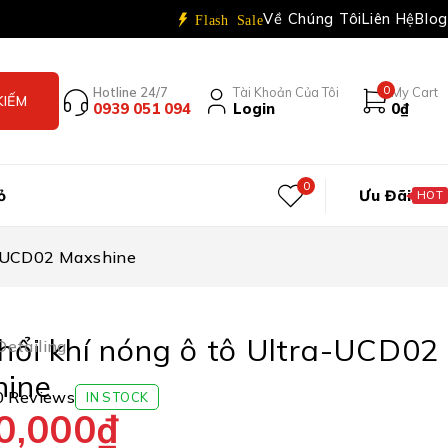
Về Chúng Tôi
Liên Hệ
Blog
Flash Sale
0
Hotline 24/7
Tài Khoản Của Tôi
My Cart
0939 051 094
Login
0
₫
0
ỏ
Ưu Đãi
HOT
a-UCD02 Maxshine
hổi khí nóng ô tô Ultra-UCD02
etailing
ine
0 Reviews
IN STOCK
0,000
₫