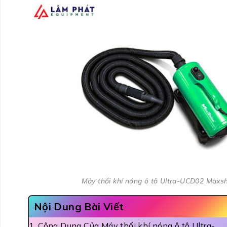
Máy thổi khí nóng ô tô Ultra-UCD02 Maxs
Nội Dung Bài Viết
Công Dụng Của Máy thổi khí nóng ô tô Ultra-