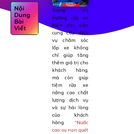
Nội
Trong thị
Dung
trường rửa xe
Bài
hiện đại, việc
Viết
cung cấp dịch
vụ chăm sóc
lốp xe không
chỉ giúp tăng
thêm giá trị cho
khách hàng,
mà còn giúp
tiệm rửa xe
nâng cao chất
lượng dịch vụ
và sự hài lòng
của khách
hàng. “
Nước
cao su non quét