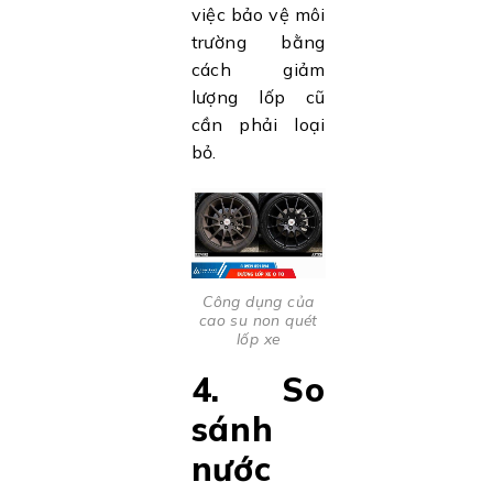
việc bảo vệ môi
trường bằng
cách giảm
lượng lốp cũ
cần phải loại
bỏ.
Công dụng của
cao su non quét
lốp xe
4. So
sánh
nước