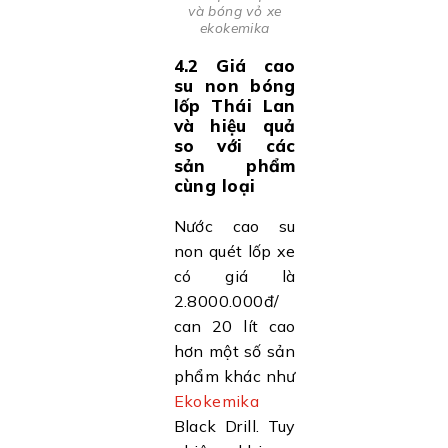
và bóng vỏ xe
ekokemika
4.2 Giá cao
su non bóng
lốp Thái Lan
và hiệu quả
so với các
sản phẩm
cùng loại
Nước cao su
non quét lốp xe
có giá là
2.8000.000đ/
can 20 lít cao
hơn một số sản
phẩm khác như
Ekokemika
Black Drill. Tuy