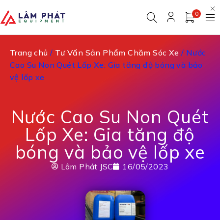
0
Trang chủ
/
Tư Vấn Sản Phẩm Chăm Sóc Xe
/ Nước
Cao Su Non Quét Lốp Xe: Gia tăng độ bóng và bảo
vệ lốp xe
Nước Cao Su Non Quét
Lốp Xe: Gia tăng độ
bóng và bảo vệ lốp xe
Lâm Phát JSC
16/05/2023