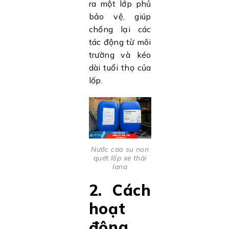
ra một lớp phủ
bảo vệ, giúp
chống lại các
tác động từ môi
trường và kéo
dài tuổi thọ của
lốp.
Nước cao su non
quét lốp xe thái
lana
2. Cách
hoạt
động