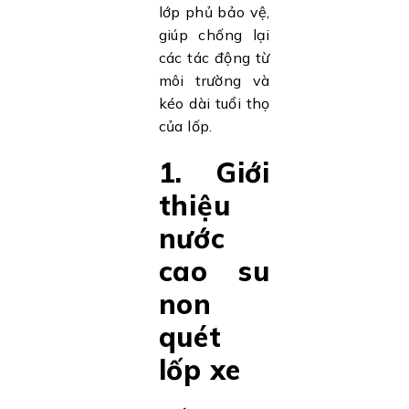
lớp phủ bảo vệ,
giúp chống lại
các tác động từ
môi trường và
kéo dài tuổi thọ
của lốp.
1. Giới
thiệu
nước
cao su
non
quét
lốp xe