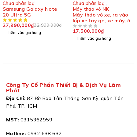
-15%
Chưa phân loại
Chưa phân loại
,
Samsung Galaxy Note
Máy tháo vỏ NK
20 Ultra 5G
Máy tháo vỏ xe, ra vào
lốp xe tay ga, xe máy, ô
27,990,000
₫
32,990,000
₫
tô, xe tải NK NK218E
17,500,000
₫
ĐƯỢC XẾP HẠNG
5 SAO
Thêm vào giỏ hàng
Thêm vào giỏ hàng
Công Ty Cổ Phần Thiết Bị & Dịch Vụ Lâm
Phát
Địa Chỉ:
87 Bờ Bao Tân Thắng, Sơn Kỳ, quận Tân
Phú, TP.HCM
MST:
0315362959
Hotline:
0932 638 632