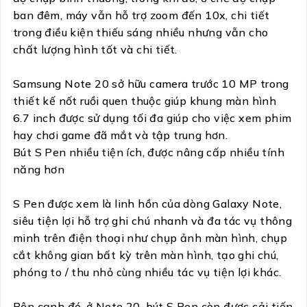
ban đêm, máy vẫn hỗ trợ zoom đến 10x, chi tiết
trong điều kiện thiếu sáng nhiều nhưng vẫn cho
chất lượng hình tốt và chi tiết.
Samsung Note 20 sở hữu camera trước 10 MP trong
thiết kế nốt ruồi quen thuộc giúp khung màn hình
6.7 inch được sử dụng tối đa giúp cho việc xem phim
hay chơi game đã mắt và tập trung hơn.
Bút S Pen nhiều tiện ích, được nâng cấp nhiều tính
năng hơn
S Pen được xem là linh hồn của dòng Galaxy Note,
siêu tiện lợi hỗ trợ ghi chú nhanh và đa tác vụ thông
minh trên điện thoại như chụp ảnh màn hình, chụp
cắt không gian bất kỳ trên màn hình, tạo ghi chú,
phóng to / thu nhỏ cùng nhiều tác vụ tiện lợi khác.
Bên cạnh đó, ở Note 20, bút S Pen còn được cải tiến