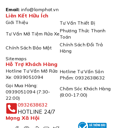
Email:
info@lamphat.vn
Liên Kết Hữu Ích
Giới Thiệu
Tư Vấn Thiết Bị
Phương Thức Thanh
Tư Vấn Mở Tiệm Rửa Xe
Toán
Chính Sách Đổi Trả
Chính Sách Bảo Mật
Hàng
Sitemaps
Hỗ Trợ Khách Hàng
Hotline Tư Vấn Mở Rửa
Hotline Tư Vấn Sản
Xe: 0939051094
Phẩm: 0932638632
Gọi Mua Hàng:
Chăm Sóc Khách Hàng
0939051094 (7:30-
(8:00-17:00)
22:00)
0932638632
HOTLINE 24/7
Mạng Xã Hội