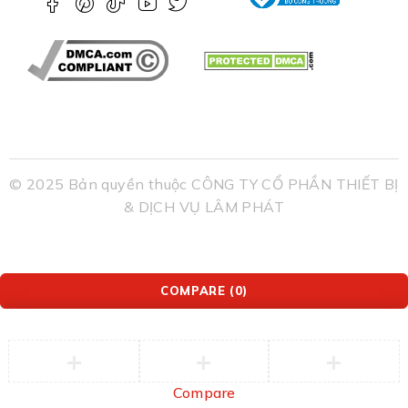
© 2025 Bản quyền thuộc CÔNG TY CỔ PHẦN THIẾT BỊ
& DỊCH VỤ LÂM PHÁT
COMPARE
(0)
Compare