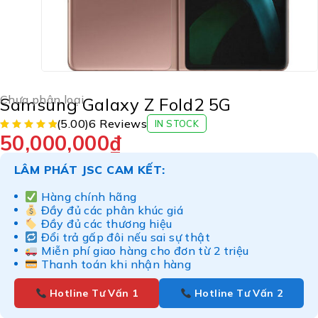
Chưa phân loại
Samsung Galaxy Z Fold2 5G
(5.00)
6 Reviews
IN STOCK
50,000,000
₫
LÂM PHÁT JSC CAM KẾT:
Hàng chính hãng
Đầy đủ các phân khúc giá
Đầy đủ các thương hiệu
Đổi trả gấp đôi nếu sai sự thật
Miễn phí giao hàng cho đơn từ 2 triệu
Thanh toán khi nhận hàng
Hotline Tư Vấn 1
Hotline Tư Vấn 2