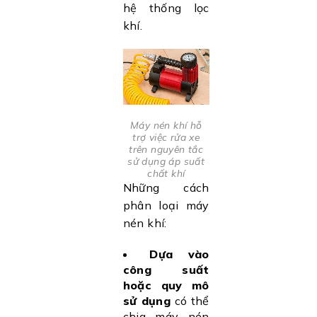
hệ thống lọc
khí.
Máy nén khí hỗ
trợ việc rửa xe
trên nguyên tắc
sử dụng áp suất
chất khí
Những cách
phân loại máy
nén khí:
Dựa vào
công suất
hoặc quy mô
sử dụng
có thể
chia máy nén