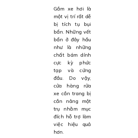
Gầm xe hơi là
một vị trí rất dễ
bị tích tụ bụi
bẩn. Những vết
bẩn ở đây hầu
như là những
chất bám dính
cực kỳ phức
tạp và cứng
đầu. Do vậy,
cửa hàng rửa
xe cần trang bị
cần nâng một
trụ nhằm mục
đích hỗ trợ làm
việc hiệu quả
hơn.