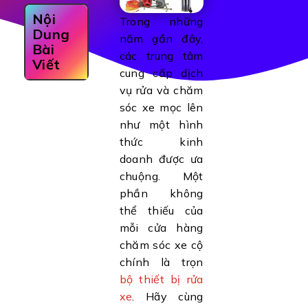
Nội
Trong những
Dung
năm gần đây,
Bài
các trung tâm
Viết
cung cấp dịch
vụ rửa và chăm
sóc xe mọc lên
như một hình
thức kinh
doanh được ưa
chuộng. Một
phần không
thể thiếu của
mỗi cửa hàng
chăm sóc xe cộ
chính là trọn
bộ thiết bị rửa
xe
. Hãy cùng