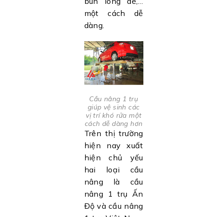
bùn lòng dè,…
một cách dễ
dàng.
Cầu nâng 1 trụ
giúp vệ sinh các
vị trí khó rửa một
cách dễ dàng hơn
Trên thị trường
hiện nay xuất
hiện chủ yếu
hai loại cầu
nâng là cầu
nâng 1 trụ Ấn
Độ và cầu nâng