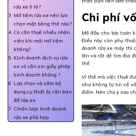
thiết bạn nên làm theo
rửa xe ô tô?
Chi phí v
Mở tiệm rửa xe nên lựa
chọn mặt bằng thế nào?
Có cần thuê nhiều nhân
Mở đầu cho bài toán k
Điều này còn phụ thuộ
viên khi mới mở tiệm
doanh rửa xe máy thì 
không?
lớn và rất dễ tìm địa 
Kinh doanh dịch vụ rửa
thế.
xe có cần xin giấy phép
kinh doanh không ?
Vì thế mà việc thuê đ
Lựa chọn và sắm bộ
như không tự tin về vố
dụng cụ thiết bị căn bản
điểm. Nên chú ý sao ch
để rửa xe
Chiến lược kinh doanh
rửa xe phù hợp