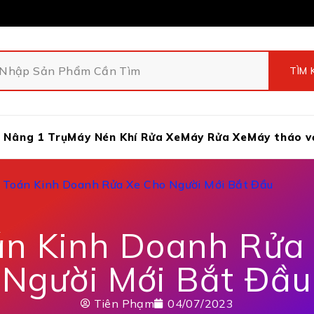
 Nâng 1 Trụ
Máy Nén Khí Rửa Xe
Máy Rửa Xe
Máy tháo v
i Toán Kinh Doanh Rửa Xe Cho Người Mới Bắt Đầu
án Kinh Doanh Rửa
Người Mới Bắt Đầu
Tiên Phạm
04/07/2023