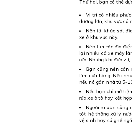
Thứ hai, bạn có thể dựa
Vị trí có nhiều phư
đường lớn, khu vực có 
Nên tới khảo sát đị
xe ở khu vực này.
Nên tìm các địa điểm
lại nhiều, cả xe máy lẫ
rửa. Nhưng khi đưa vợ, 
Bạn cũng nên cân n
làm cửa hàng. Nếu như
nếu nó gần nhà từ 5-1
Nếu bạn chỉ mở tiệ
rửa xe ô tô hay kết hợ
Ngoài ra bạn cũng n
tốt, hệ thống xử lý nư
vệ sinh hay có ghế ngồ