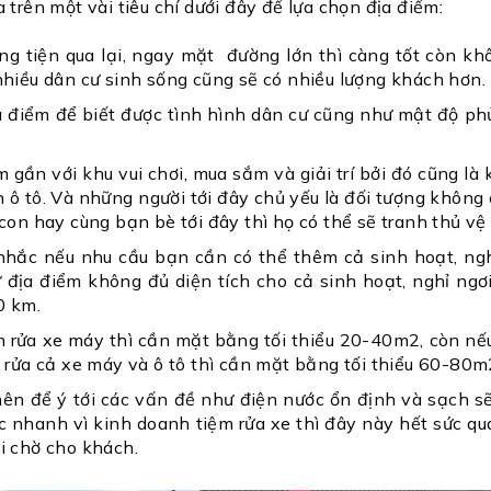
 trên một vài tiêu chí dưới đây để lựa chọn địa điểm:
ơng tiện qua lại, ngay mặt đường lớn thì càng tốt còn k
nhiều dân cư sinh sống cũng sẽ có nhiều lượng khách hơn.
a điểm để biết được tình hình dân cư cũng như mật độ ph
 gần với khu vui chơi, mua sắm và giải trí bởi đó cũng là
n ô tô. Và những người tới đây chủ yếu là đối tượng không
con hay cùng bạn bè tới đây thì họ có thể sẽ tranh thủ vệ 
hắc nếu nhu cầu bạn cần có thể thêm cả sinh hoạt, ngh
 địa điểm không đủ diện tích cho cả sinh hoạt, nghỉ ngơ
0 km.
m rửa xe máy thì cần mặt bằng tối thiểu 20-40m2, còn n
p rửa cả xe máy và ô tô thì cần mặt bằng tối thiểu 60-80m
ên để ý tới các vấn đề như điện nước ổn định và sạch sẽ
ớc nhanh vì kinh doanh tiệm rửa xe thì đây này hết sức qu
i chờ cho khách.