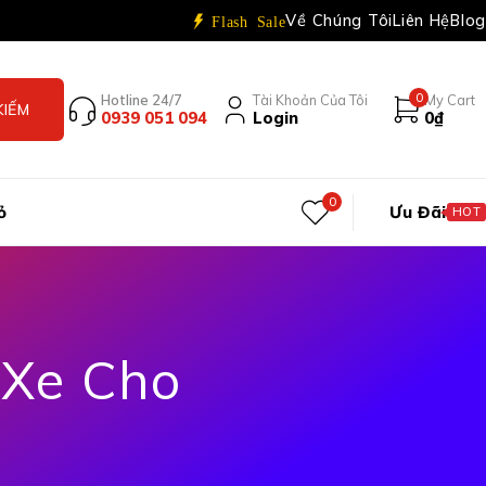
Về Chúng Tôi
Liên Hệ
Blog
Flash Sale
0
Hotline 24/7
Tài Khoản Của Tôi
My Cart
0939 051 094
Login
0
₫
0
ỏ
Ưu Đãi
HOT
 Xe Cho