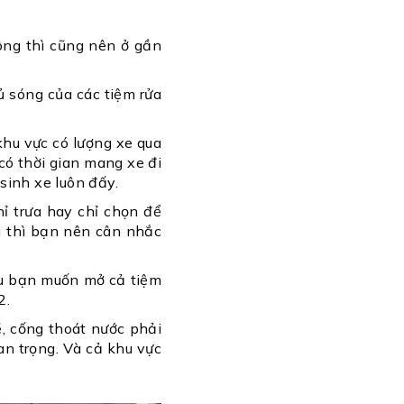
hông thì cũng nên ở gần
ủ sóng của các tiệm rửa
 khu vực có lượng xe qua
 có thời gian mang xe đi
sinh xe luôn đấy.
ỉ trưa hay chỉ chọn để
i thì bạn nên cân nhắc
ếu bạn muốn mở cả tiệm
2.
, cống thoát nước phải
an trọng. Và cả khu vực