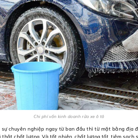
Chi phí vốn kinh doanh rửa xe ô tô
sự chuyên nghiệp ngay từ ban đầu thì từ mặt bằng địa đi
thật chất lượng. Và tất nhiên, chất lượng tốt, tiệm sạch 