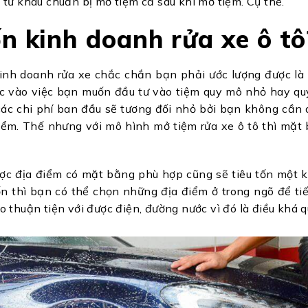
 từ khâu chuẩn bị mở tiệm cả sau khi mở tiệm. Cụ thể.
ốn kinh doanh rửa xe ô tô
inh doanh rửa xe chắc chắn bạn phải ước lượng được là 
c vào việc bạn muốn đầu tư vào tiệm quy mô nhỏ hay qu
các chi phí ban đầu sẽ tương đối nhỏ bởi bạn không cần 
điểm. Thế nhưng với mô hình mở tiệm rửa xe ô tô thì mặt b
ược địa điểm có mặt bằng phù hợp cũng sẽ tiêu tốn một k
n thì bạn có thể chọn những địa điểm ở trong ngõ để tiế
o thuận tiện với được điện, đường nước vì đó là điều khá 