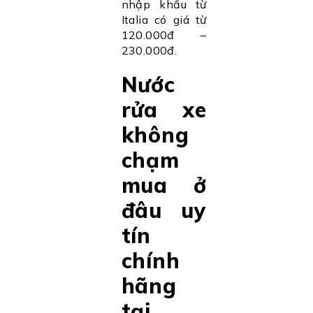
nhập khẩu từ
Italia có giá từ
120.000đ –
230.000đ.
Nước
rửa xe
không
chạm
mua ở
đâu uy
tín
chính
hãng
tại