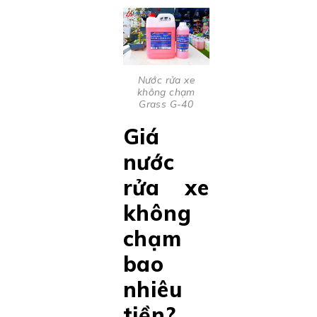
Nước rửa xe
không chạm
Grass G-40
Giá
nước
rửa xe
không
chạm
bao
nhiêu
tiền?