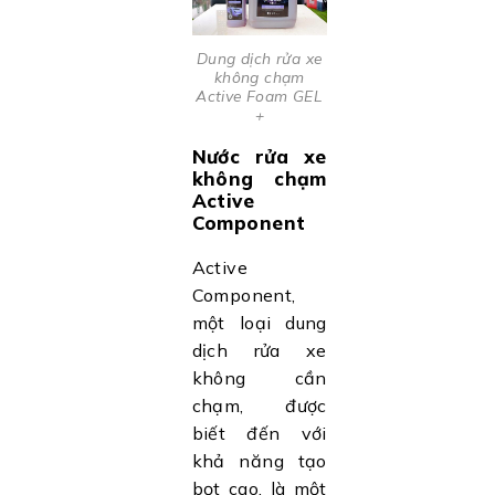
Dung dịch rửa xe
không chạm
Active Foam GEL
+
Nước rửa xe
không chạm
Active
Component
Active
Component,
một loại dung
dịch rửa xe
không cần
chạm, được
biết đến với
khả năng tạo
bọt cao, là một