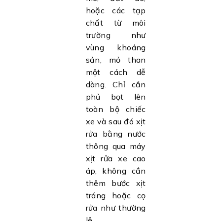
hoặc các tạp
chất từ môi
trường như
vùng khoáng
sản, mỏ than
một cách dễ
dàng. Chỉ cần
phủ bọt lên
toàn bộ chiếc
xe và sau đó xịt
rửa bằng nước
thông qua máy
xịt rửa xe cao
áp, không cần
thêm bước xịt
tráng hoặc cọ
rửa như thường
lệ.