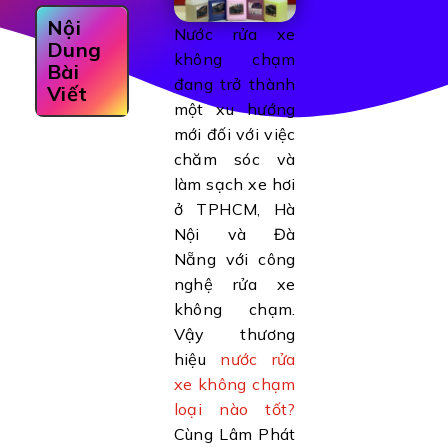
Nội
Nước rửa xe
Dung
không chạm
Bài
đang trở thành
Viết
một xu hướng
mới đối với việc
chăm sóc và
làm sạch xe hơi
ở TPHCM, Hà
Nội và Đà
Nẵng với công
nghệ rửa xe
không chạm.
Vậy thương
hiệu
nước rửa
xe không chạm
loại nào tốt?
Cùng Lâm Phát