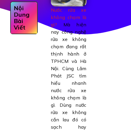
Nội
Nước rửa xe
Dung
không chạm là
Bài
gì?
Mà hiện
Viết
nay công nghệ
rửa xe không
chạm đang rất
thịnh hành ở
TPHCM và Hà
Nội. Cùng Lâm
Phát JSC tìm
hiểu nhanh
nước rửa xe
không chạm là
gì. Dùng nước
rửa xe không
cần lau đó có
sạch hay