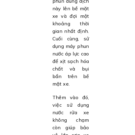
phun dung dịch
này lên bề mặt
xe và đợi một
khoảng thời
gian nhất định.
Cuối cùng, sử
dụng máy phun
nước áp lực cao
để xịt sạch hóa
chất và bụi
bẩn trên bề
mặt xe.
Thêm vào đó,
việc sử dụng
nước rửa xe
không chạm
còn giúp bảo
vệ lớp sơn xe